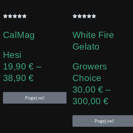
CalMag
White Fire
Gelato
Hesi
Cenovni
19,90
€
–
Growers
razpon:
38,90
€
Choice
od
Cenov
30,00
€
–
Pogej več
19,90 €
razpo
300,00
€
do
od
Pogej več
38,90 €
30,00