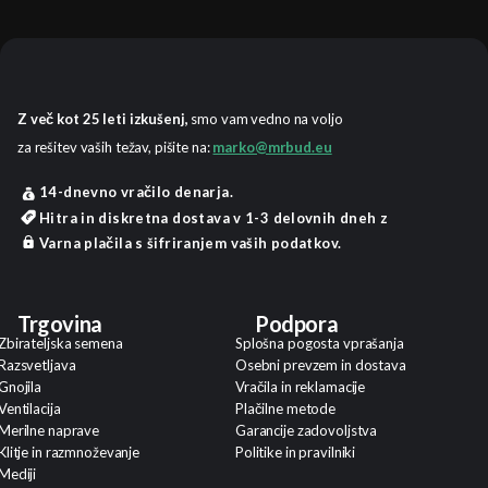
Z več kot 25 leti izkušenj,
smo vam vedno na voljo
za rešitev vaših težav, pišite na:
marko@mrbud.eu
14-dnevno vračilo denarja.
Hitra in diskretna dostava v 1-3 delovnih dneh z
Varna plačila s šifriranjem vaših podatkov.
Trgovina
Podpora
Zbirateljska semena
Splošna pogosta vprašanja
Razsvetljava
Osebni prevzem in dostava
Gnojila
Vračila in reklamacije
Ventilacija
Plačilne metode
Merilne naprave
Garancije zadovoljstva
Klitje in razmnoževanje
Politike in pravilniki
Mediji