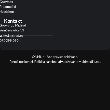
Growbox
Pripomočki
Headshop
Kontakt
Growshop Mr. Bud
Sernčeva ulica 13
3000 Celje
grow@mrbud.eu
070 399 030
©MrBud - Vse pravice pridržane.
Pogoji poslovanja
Politika zasebnosti
Vzdrževanje Multimedija.net
Search
...