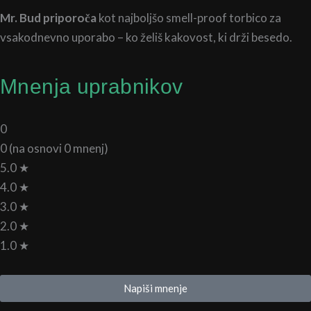
Mr. Bud priporoča
kot najboljšo smell-proof torbico za
vsakodnevno uporabo – ko želiš kakovost, ki drži besedo.
Mnenja uprabnikov
0
0 (na osnovi 0 mnenj)
5.0 ★
4.0 ★
3.0 ★
2.0 ★
1.0 ★
Napiši mnenje