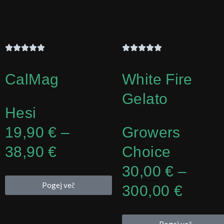
CalMag
White Fire
Gelato
Hesi
Cenovni
19,90
€
–
Growers
razpon:
38,90
€
Choice
od
Cenov
30,00
€
–
Pogej več
19,90 €
razpo
300,00
€
do
od