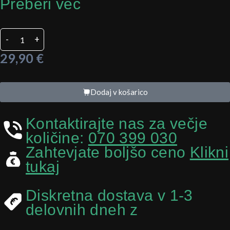
Preberi več
AC
-
+
Infinity
Smell
29,90
€
Proof
Bag
količina
Dodaj v košarico
Kontaktirajte nas za večje
količine:
070 399 030
Zahtevjate boljšo ceno
Klikni
tukaj
Diskretna dostava v 1-3
delovnih dneh z