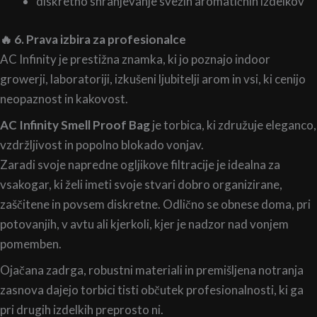
diskretno shranjevanje svežih aromatičnih izdelkov
🔥 6. Prava izbira za profesionalce
AC Infinity je prestižna znamka, ki jo poznajo indoor
growerji, laboratoriji, izkušeni ljubitelji arom in vsi, ki cenijo
neopaznost in kakovost.
AC Infinity Smell Proof Bag
je torbica, ki združuje eleganco,
vzdržljivost in popolno blokado vonjav.
Zaradi svoje napredne ogljikove filtracije je idealna za
vsakogar, ki želi imeti svoje stvari dobro organizirane,
zaščitene in povsem diskretne. Odlično se obnese doma, pri
potovanjih, v avtu ali kjerkoli, kjer je nadzor nad vonjem
pomemben.
Ojačana zadrga, robustni materiali in premišljena notranja
zasnova dajejo torbici tisti občutek profesionalnosti, ki ga
pri drugih izdelkih preprosto ni.