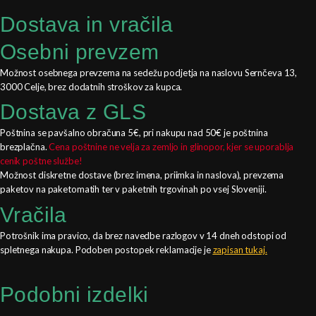
Dostava in vračila
Osebni prevzem
Možnost osebnega prevzema na sedežu podjetja na naslovu Sernčeva 13,
3000 Celje, brez dodatnih stroškov za kupca.
Dostava z GLS
Poštnina se pavšalno obračuna 5€, pri nakupu nad 50€ je poštnina
brezplačna.
Cena poštnine ne velja za zemljo in glinopor, kjer se uporablja
cenik poštne službe!
Možnost diskretne dostave (brez imena, priimka in naslova), prevzema
paketov na paketomatih ter v paketnih trgovinah po vsej Sloveniji.
Vračila
Potrošnik ima pravico, da brez navedbe razlogov v 14 dneh odstopi od
spletnega nakupa. Podoben postopek reklamacije je
zapisan tukaj.
Podobni izdelki