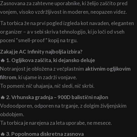
Zasnovana za zahtevne uporabnike, ki želijo zaščito pred
vonjem, visoko vzdržljivost in moderen, neopazen videz.
Ta torbica že na prvi pogled izgleda kot navaden, eleganten
organizer – a v sebi skriva tehnologijo, ki jo loči od vseh
poceni “smell-proof” kopij na trgu.
Zakaj je AC Infinity najboljša izbira?
🔥 1. Ogljikova zaščita, ki dejansko deluje
Notranjost je obložena z večplastnim
aktivnim ogljikovim
filtrom
, ki ujame in zadrži vonjave.
To pomeni: nič uhajanja, nič sledi, nič skrbi.
🔥 2. Vrhunska gradnja – 900D balistični najlon
Vodoodporen, odporen na trganje, z dolgim življenjskim
obdobjem.
Ta torbica je narejena za leta uporabe, ne mesece.
🔥 3. Popolnoma diskretna zasnova