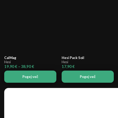
CalMag
Hesi Pack Soil
Hesi
Hesi
Cenovni
19,90
€
–
38,90
€
17,90
€
razpon:
od
Pogej več
Pogej več
19,90 €
do
38,90 €