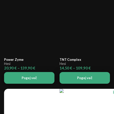
Power Zyme
TNT Complex
Hesi
Hesi
Cenovni
Cenovni
20,90
€
–
139,90
€
14,50
€
–
109,90
€
razpon:
razpon:
od
od
Pogej več
Pogej več
20,90 €
14,50 €
do
do
139,90 €
109,90 €