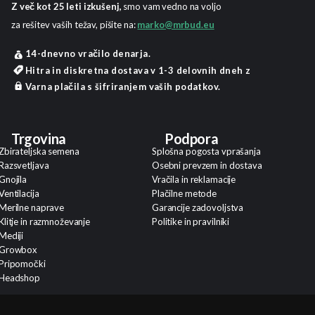
Z več kot 25 leti izkušenj,
smo vam vedno na voljo
za rešitev vaših težav, pišite na:
marko@mrbud.eu
14-dnevno vračilo denarja.
Hitra in diskretna dostava v 1-3 delovnih dneh z
Varna plačila s šifriranjem vaših podatkov.
Trgovina
Podpora
Zbirateljska semena
Splošna pogosta vprašanja
Razsvetljava
Osebni prevzem in dostava
Gnojila
Vračila in reklamacije
Ventilacija
Plačilne metode
Merilne naprave
Garancije zadovoljstva
Klitje in razmnoževanje
Politike in pravilniki
Mediji
Growbox
Pripomočki
Headshop
Kontakt