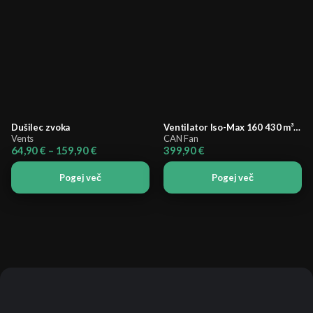
Dušilec zvoka
Ventilator Iso-Max 160 430 m³/h
Vents
CAN Fan
Cenovni
64,90
€
–
159,90
€
399,90
€
razpon:
od
Pogej več
Pogej več
64,90 €
do
159,90 €