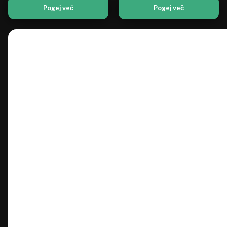
od
Pogej več
Pogej več
10,00 €
do
100,00 €