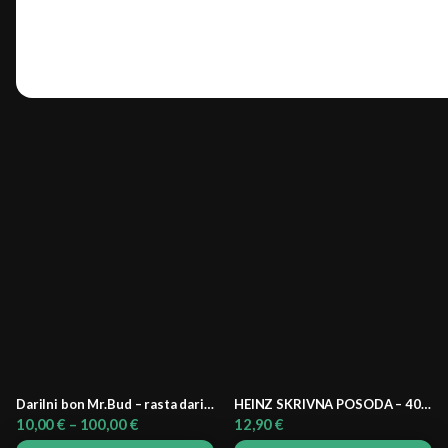
Darilni bon Mr.Bud – rasta darilo, ki vedno zadane
HEINZ SKRIVNA POSODA – 400 ml (Ravioli, Tomato Frito, Gobova, Zelenjavna juha)
Cenovni
10,00
€
–
100,00
€
12,90
€
razpon: