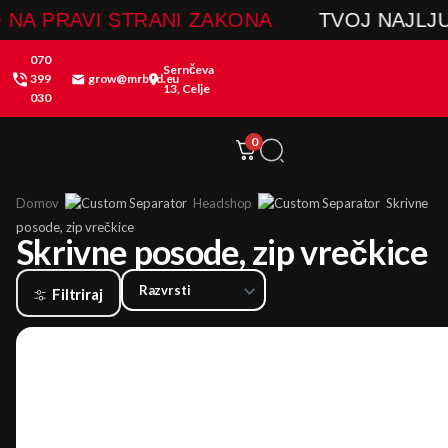
Skip
A PRAVI STRANI ZAKONA
TVOJ NAJLJUB
to
070
content
Sernčeva
399
grow@mrbud.eu
13, Celje
030
0
Domov
Headshop
Skrivne
posode, zip vrečkice
Skrivne posode, zip vrečkice
Filtriraj