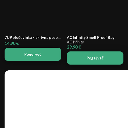
7UP pločevinka – skrivna posoda
AC Infinity Smell Proof Bag
AC Infinity
14,90
€
29,90
€
Pogej več
Pogej več