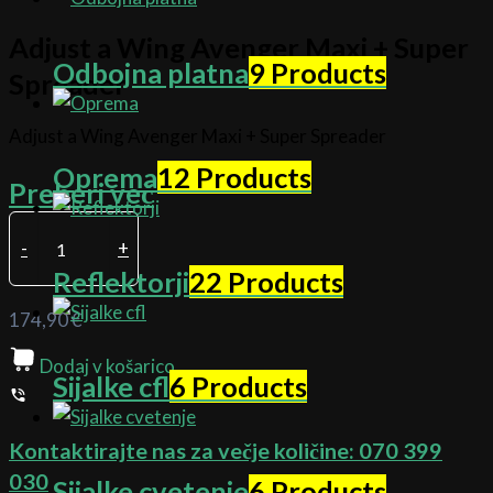
Adjust a Wing Avenger Maxi + Super
Odbojna platna
9 Products
Spreader
Adjust a Wing Avenger Maxi + Super Spreader
Oprema
12 Products
Preberi več
-
+
Reflektorji
22 Products
174,90
€
Dodaj v košarico
Sijalke cfl
6 Products
Kontaktirajte nas za večje količine:
070 399
030
Sijalke cvetenje
6 Products