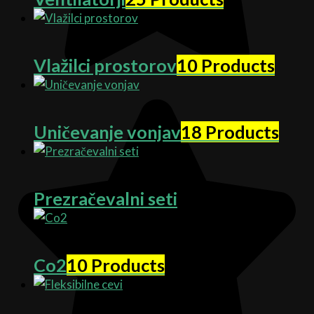
Vlažilci prostorov
10 Products
Uničevanje vonjav
18 Products
Prezračevalni seti
Co2
10 Products