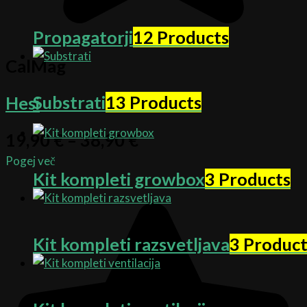
Propagatorji
12 Products
CalMag
Substrati
13 Products
Hesi
19,90
€
–
38,90
€
Pogej več
Kit kompleti growbox
3 Products
Kit kompleti razsvetljava
3 Product