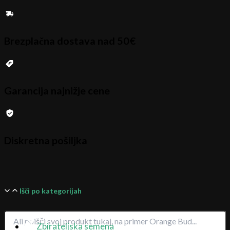
Brezplačna dostava nad 50€
Garancija najnižje cene
Diskretna pošiljka
Išči po kategorijah
Zbirateljska semena