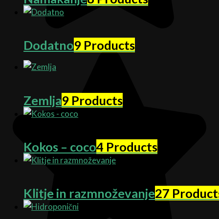
Dodatno
9 Products
Zemlja
9 Products
Kokos – coco
4 Products
Klitje in razmnoževanje
27 Product