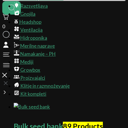
Razsvetljava
Gnojila
Headshop
0
Ventilacija
Hidroponika
Merilne naprave
Namakanje – PH
Mediji
Growbox
Proizvajalci
Klitje in razmnoževanje
Kit kompleti
Bulk seed bank
89 Products