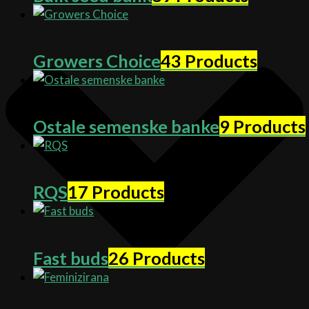
Growers Choice
43 Products
Ostale semenske banke
9 Products
RQS
17 Products
Fast buds
26 Products