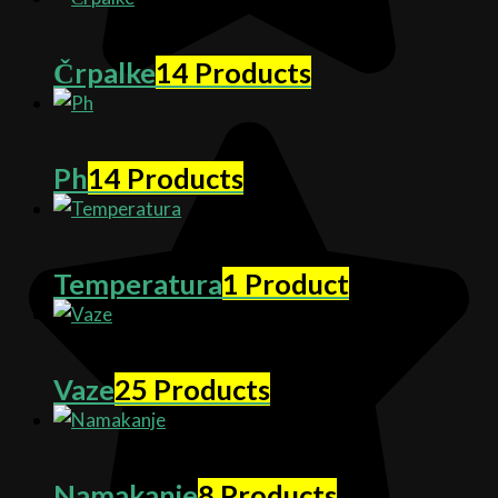
Črpalke
14 Products
Ph
14 Products
Temperatura
1 Product
Vaze
25 Products
Namakanje
8 Products