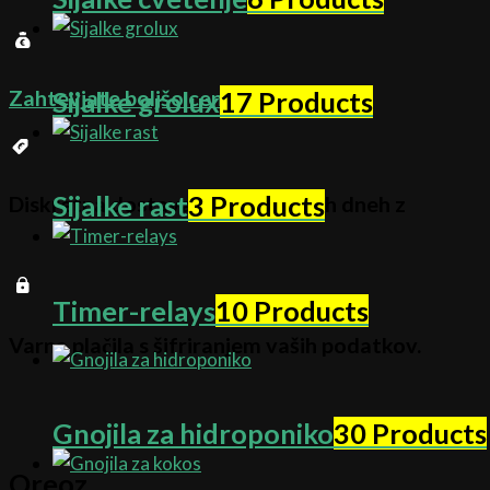
Zahtevjate boljšo ceno
Klikni tukaj
Sijalke grolux
17 Products
Sijalke rast
3 Products
Diskretna dostava v 1-3 delovnih dneh z
Timer-relays
10 Products
Varna plačila s šifriranjem vaših podatkov.
Gnojila za hidroponiko
30 Products
Oreoz