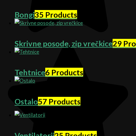
Bongi
35 Products
Skrivne posode, zip vrečkice
29 Pro
Tehtnice
6 Products
Ostalo
57 Products
Ventilatorji
25 Products