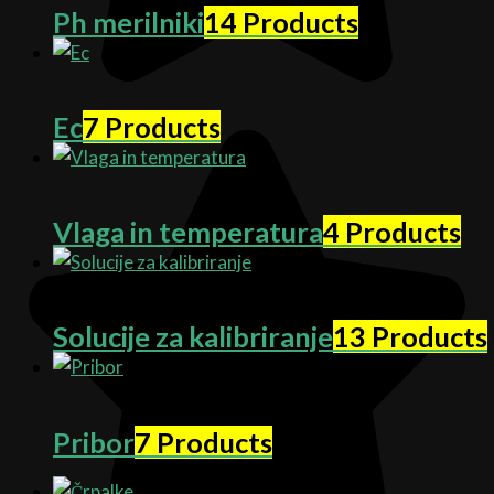
Ph merilniki
14 Products
Ec
7 Products
Vlaga in temperatura
4 Products
Solucije za kalibriranje
13 Products
Pribor
7 Products