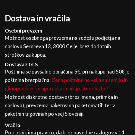
Dostava in vračila
Osebni prevzem
Možnost osebnega prevzema na sedežu podjetja na
naslovu Sernčeva 13, 3000 Celje, brez dodatnih
stroškov za kupca.
Dostava z GLS
Poštnina se pavšalno obračuna 5€, pri nakupu nad 50€ je
poštnina brezplačna.
Cena poštnine ne velja za zemljo in
glinopor, kjer se uporablja cenik poštne službe!
Možnost diskretne dostave (brez imena, priimka in
naslova), prevzema paketov na paketomatih ter v
paketnih trgovinah po vsej Sloveniji.
Vračila
Potrošnik ima pravico, da brez navedbe razlogov v 14