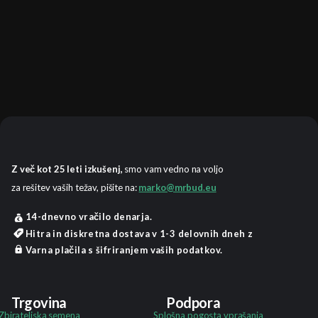
Z več kot 25 leti izkušenj,
smo vam vedno na voljo
za rešitev vaših težav, pišite na:
marko@mrbud.eu
14-dnevno vračilo denarja.
Hitra in diskretna dostava v 1-3 delovnih dneh z
Varna plačila s šifriranjem vaših podatkov.
Trgovina
Podpora
Zbirateljska semena
Splošna pogosta vprašanja