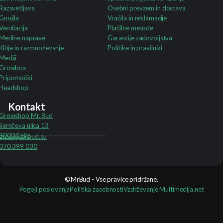
Razsvetljava
Osebni prevzem in dostava
Gnojila
Vračila in reklamacije
Ventilacija
Plačilne metode
Merilne naprave
Garancije zadovoljstva
Klitje in razmnoževanje
Politike in pravilniki
Mediji
Growbox
Pripomočki
Headshop
Kontakt
Growshop Mr. Bud
Sernčeva ulica 13
3000 Celje
grow@mrbud.eu
070 399 030
©MrBud - Vse pravice pridržane.
Pogoji poslovanja
Politika zasebnosti
Vzdrževanje Multimedija.net