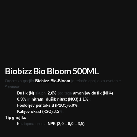
Biobizz Bio Bloom 500ML
Organsko gnojilo
Biobizz Bio-Bloom
je tekoče gnojilo za cvetenje.
Sestava:
Dušik (N)
skupni
2,0%
(od tega
amonijev dušik (NH4)
0,9%
in
nitratni dušik nitrat (NO3) 1,1%
);
Fosforjev pentoksid (P2O5) 6,0%
;
Kalijev oksid (K2O) 3,5
%.
Tip gnojila:
R
aztopina gnojila
NPK (2,0 – 6,0 – 3,5).