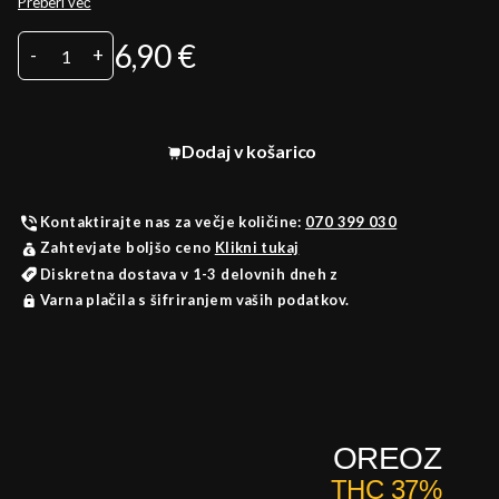
Preberi več
Biobizz
6,90
€
-
+
Bio
Bloom
500ML
količina
Dodaj v košarico
Kontaktirajte nas za večje količine:
070 399 030
Zahtevjate boljšo ceno
Klikni tukaj
Diskretna dostava v 1-3 delovnih dneh z
Varna plačila s šifriranjem vaših podatkov.
OREOZ
THC 37%