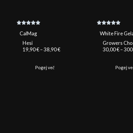
CalMag
White Fire Gel
Hesi
Growers Cho
Cenovni
19,90
€
–
38,90
€
30,00
€
–
300
razpon:
od
Pogej več
Pogej ve
19,90 €
do
38,90 €