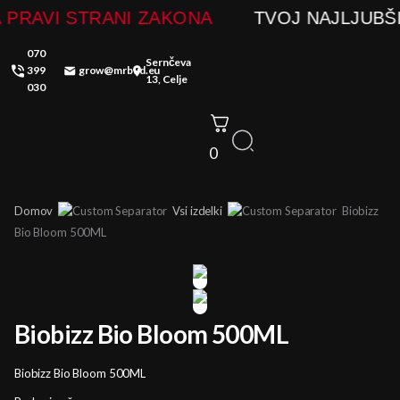
Skip
VOJ NAJLJUBŠI GROWSHOP
VEDNO NA P
to
070
content
Sernčeva
399
grow@mrbud.eu
13, Celje
030
0
Domov
Vsi izdelki
Biobizz
Bio Bloom 500ML
Biobizz Bio Bloom 500ML
Biobizz Bio Bloom 500ML