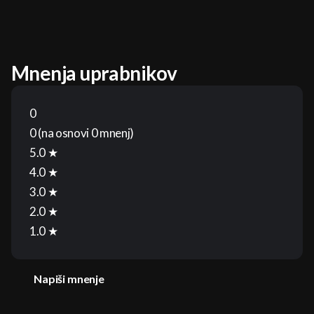
Mnenja uprabnikov
0
0 (na osnovi 0 mnenj)
5.0 ★
4.0 ★
3.0 ★
2.0 ★
1.0 ★
Napiši mnenje