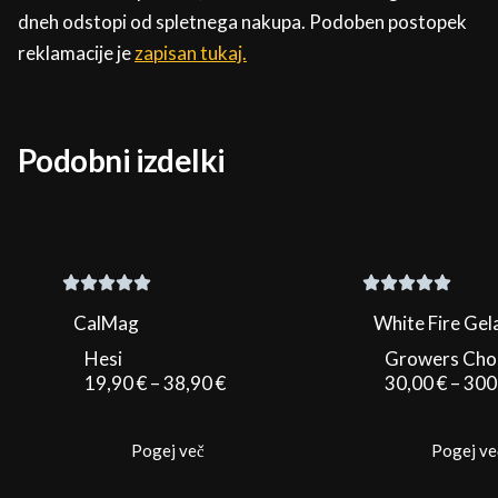
dneh odstopi od spletnega nakupa. Podoben postopek
reklamacije je
zapisan tukaj.
Podobni izdelki
CalMag
White Fire Gel
Hesi
Growers Cho
Cenovni
19,90
€
–
38,90
€
30,00
€
–
300
razpon:
od
Pogej več
Pogej ve
19,90 €
do