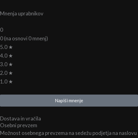
Mnenja uprabnikov
0
0 (na osnovi 0 mnenj)
5.0 ★
4.0 ★
3.0 ★
2.0 ★
1.0 ★
Napiši mnenje
Dostava in vračila
Osebni prevzem
Možnost osebnega prevzema na sedežu podjetja na naslovu