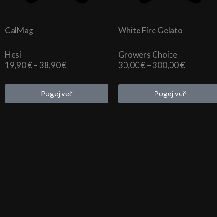
CalMag
White Fire Gelato
Hesi
Growers Choice
Cenovni
Cenovni
19,90
€
–
38,90
€
30,00
€
–
300,00
€
razpon:
razpon:
od
od
Pogej več
Pogej več
19,90 €
30,00 €
do
do
38,90 €
300,00 €