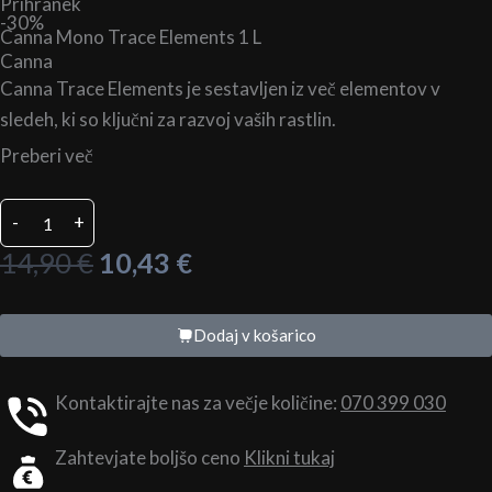
Prihranek
-30%
Canna Mono Trace Elements 1 L
Canna
Canna Trace Elements je sestavljen iz več elementov v
sledeh, ki so ključni za razvoj vaših rastlin.
Preberi več
Canna
-
+
Mono
Trace
Izvirna
Trenutna
14,90
€
10,43
€
Elements
cena
cena
1
je
je:
L
Dodaj v košarico
količina
bila:
10,43 €.
14,90 €.
Kontaktirajte nas za večje količine:
070 399 030
Zahtevjate boljšo ceno
Klikni tukaj