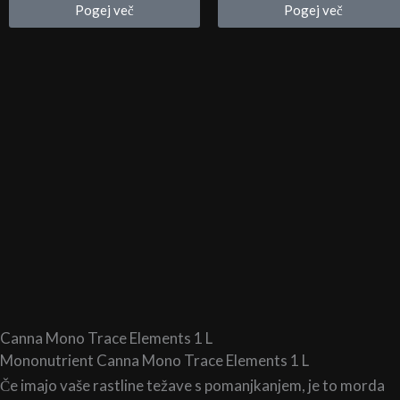
Pogej več
Pogej več
19,90 €
30,00 €
do
do
38,90 €
300,00 €
Canna Mono Trace Elements 1 L
Mononutrient Canna Mono Trace Elements 1 L
Če imajo vaše rastline težave s pomanjkanjem, je to morda