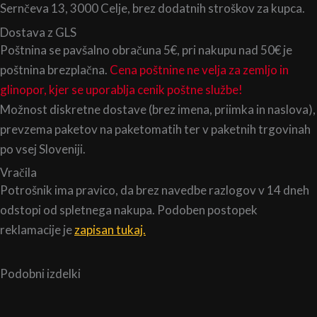
Sernčeva 13, 3000 Celje, brez dodatnih stroškov za kupca.
Dostava z GLS
Poštnina se pavšalno obračuna 5€, pri nakupu nad 50€ je
poštnina brezplačna.
Cena poštnine ne velja za zemljo in
glinopor, kjer se uporablja cenik poštne službe!
Možnost diskretne dostave (brez imena, priimka in naslova),
prevzema paketov na paketomatih ter v paketnih trgovinah
po vsej Sloveniji.
Vračila
Potrošnik ima pravico, da brez navedbe razlogov v 14 dneh
odstopi od spletnega nakupa. Podoben postopek
reklamacije je
zapisan tukaj.
Podobni izdelki