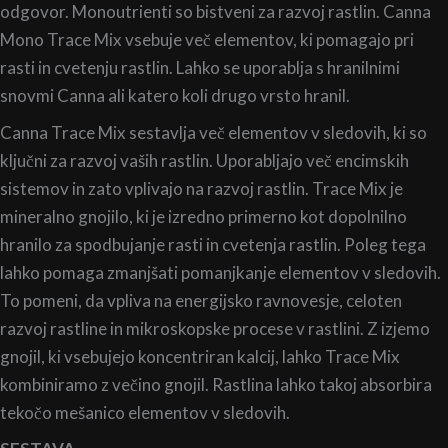
odgovor. Monoutrienti so bistveni za razvoj rastlin. Canna
Mono Trace Mix vsebuje več elementov, ki pomagajo pri
rasti in cvetenju rastlin. Lahko se uporablja s hranilnimi
snovmi Canna ali katero koli drugo vrsto hranil.
Canna Trace Mix sestavlja več elementov v sledovih, ki so
ključni za razvoj vaših rastlin. Uporabljajo več encimskih
sistemov in zato vplivajo na razvoj rastlin. Trace Mix je
mineralno gnojilo, ki je izredno primerno kot dopolnilno
hranilo za spodbujanje rasti in cvetenja rastlin. Poleg tega
lahko pomaga zmanjšati pomanjkanje elementov v sledovih.
To pomeni, da vpliva na energijsko ravnovesje, celoten
razvoj rastline in mikroskopske procese v rastlini. Z izjemo
gnojil, ki vsebujejo koncentriran kalcij, lahko Trace Mix
kombiniramo z večino gnojil. Rastlina lahko takoj absorbira
tekočo mešanico elementov v sledovih.