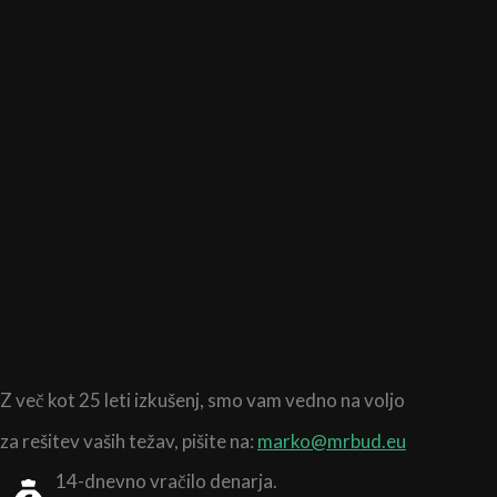
Z več kot 25 leti izkušenj,
smo vam vedno na voljo
za rešitev vaših težav, pišite na:
marko@mrbud.eu
14-dnevno vračilo denarja.