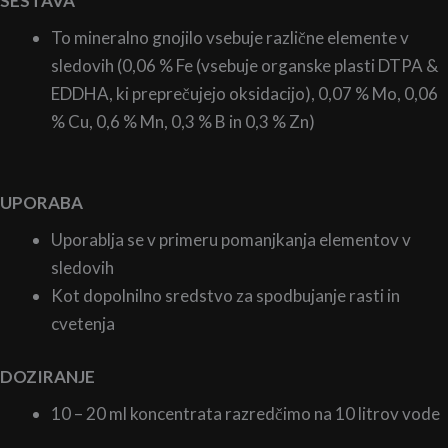
SESTAVA
To mineralno gnojilo vsebuje različne elemente v
sledovih (0,06 % Fe (vsebuje organske plasti DTPA &
EDDHA, ki preprečujejo oksidacijo), 0,07 % Mo, 0,06
% Cu, 0,6 % Mn, 0,3 % B in 0,3 % Zn)
UPORABA
Uporablja se v primeru pomanjkanja elementov v
sledovih
Kot dopolnilno sredstvo za spodbujanje rasti in
cvetenja
DOZIRANJE
10 – 20 ml koncentrata razredčimo na 10 litrov vode