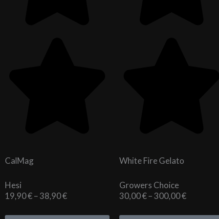
CalMag
White Fire Gelato
Hesi
Growers Choice
Cenovni
Cenovni
19,90
€
–
38,90
€
30,00
€
–
300,00
€
razpon:
razpon:
od
od