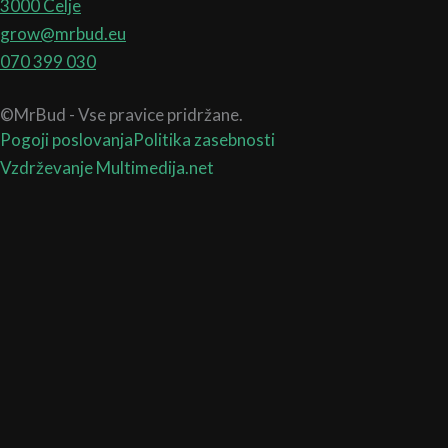
3000 Celje
grow@mrbud.eu
070 399 030
©MrBud - Vse pravice pridržane.
Pogoji poslovanja
Politika zasebnosti
Vzdrževanje Multimedija.net
Search
...
Najbolj pogosta iskanja