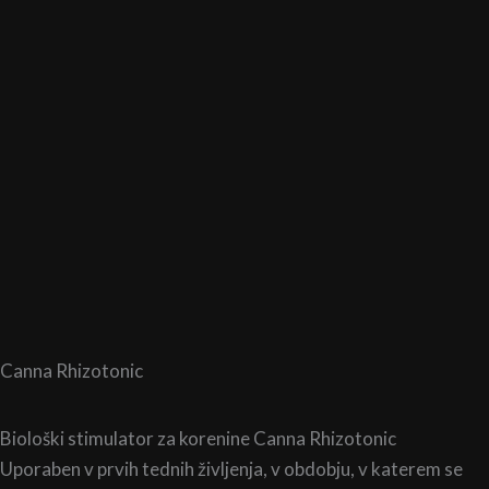
do
do
38,90 €
300,00 €
Canna Rhizotonic
Biološki stimulator za korenine Canna Rhizotonic
Uporaben v prvih tednih življenja, v obdobju, v katerem se