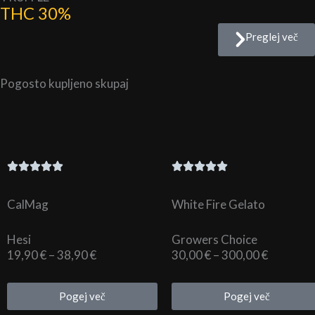
THC 30%
Preglej več
Pogosto kupljeno skupaj
CalMag
White Fire Gelato
Hesi
Growers Choice
Cenovni
Cenovni
19,90
€
–
38,90
€
30,00
€
–
300,00
€
razpon:
razpon:
od
od
Pogej več
Pogej več
19,90 €
30,00 €