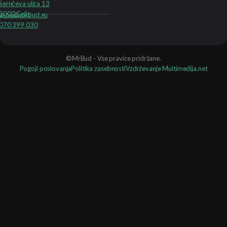
Sernčeva ulica 13
3000 Celje
grow@mrbud.eu
070 399 030
©MrBud - Vse pravice pridržane.
Pogoji poslovanja
Politika zasebnosti
Vzdrževanje Multimedija.net
Search
...
Najbolj pogosta iskanja
Zbirateljska semena
Kit kompleti
Fast Buds