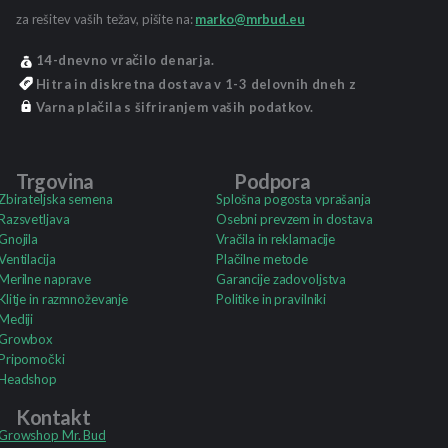
za rešitev vaših težav, pišite na:
marko@mrbud.eu
14-dnevno vračilo denarja.
Hitra in diskretna dostava v 1-3 delovnih dneh z
Varna plačila s šifriranjem vaših podatkov.
Trgovina
Podpora
Zbirateljska semena
Splošna pogosta vprašanja
Razsvetljava
Osebni prevzem in dostava
Gnojila
Vračila in reklamacije
Ventilacija
Plačilne metode
Merilne naprave
Garancije zadovoljstva
Klitje in razmnoževanje
Politike in pravilniki
Mediji
Growbox
Pripomočki
Headshop
Kontakt
Growshop Mr. Bud