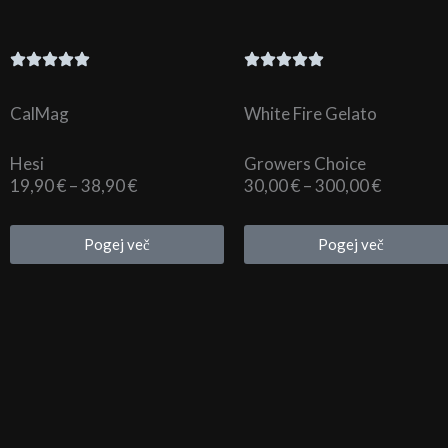
CalMag
White Fire Gelato
Hesi
Growers Choice
Cenovni
Cenovni
19,90
€
–
38,90
€
30,00
€
–
300,00
€
razpon:
razpon:
od
od
Pogej več
Pogej več
19,90 €
30,00 €
do
do
38,90 €
300,00 €