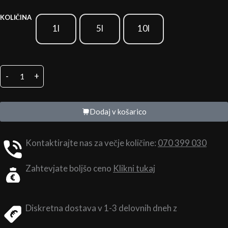
Canna
KOLIČINA
Rhizotonic
1l
5l
10l
količina
-
+
Dodaj v košarico
Kontaktirajte nas za večje količine:
070 399 030
Zahtevjate boljšo ceno
Klikni tukaj
Diskretna dostava v 1-3 delovnih dneh z