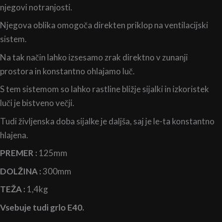
njegovi notranjosti.
Njegova oblika omogoča direkten priklop na ventilacijski
sistem.
Na tak način lahko izsesamo zrak direktno v zunanji
prostora in konstantno ohlajamo luč.
S tem sistemom so lahko rastline bližje sijalki in izkoristek
luči je bistveno večji.
Tudi življenska doba sijalke je daljša, saj je le-ta konstantno
hlajena.
PREMER :
125mm
DOLŽINA :
300mm
TEŽA :
1,4kg
Vsebuje tudi grlo E40.