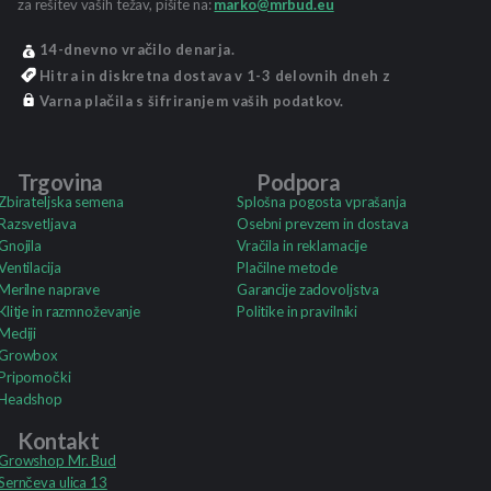
za rešitev vaših težav, pišite na:
marko@mrbud.eu
14-dnevno vračilo denarja.
Hitra in diskretna dostava v 1-3 delovnih dneh z
Varna plačila s šifriranjem vaših podatkov.
Trgovina
Podpora
Zbirateljska semena
Splošna pogosta vprašanja
Razsvetljava
Osebni prevzem in dostava
Gnojila
Vračila in reklamacije
Ventilacija
Plačilne metode
Merilne naprave
Garancije zadovoljstva
Klitje in razmnoževanje
Politike in pravilniki
Mediji
Growbox
Pripomočki
Headshop
Kontakt
Growshop Mr. Bud
Sernčeva ulica 13