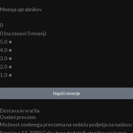
Mnenja uprabnikov
0
0 (na osnovi 0 mnenj)
5.0 ★
4.0 ★
3.0 ★
2.0 ★
1.0 ★
Napiši mnenje
Dostava in vračila
Osebni prevzem
Možnost osebnega prevzema na sedežu podjetja na naslovu
Sernčeva 13, 3000 Celje, brez dodatnih stroškov za kupca.