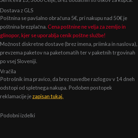
Dostava z GLS
Poštnina se pavšalno obračuna 5€, pri nakupu nad 50€ je
poštnina brezplačna.
Cena poštnine ne velja za zemljo in
glinopor, kjer se uporablja cenik poštne službe!
Možnost diskretne dostave (brez imena, priimka in naslova),
prevzema paketov na paketomatih ter v paketnih trgovinah
po vsej Sloveniji.
Vračila
Potrošnik ima pravico, da brez navedbe razlogov v 14 dneh
odstopi od spletnega nakupa. Podoben postopek
reklamacije je
zapisan tukaj.
Podobni izdelki