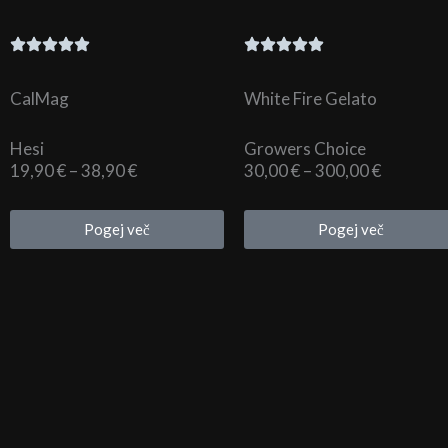
CalMag
White Fire Gelato
Hesi
Growers Choice
Cenovni
Cenovni
19,90
€
–
38,90
€
30,00
€
–
300,00
€
razpon:
razpon:
od
od
Pogej več
Pogej več
19,90 €
30,00 €
do
do
38,90 €
300,00 €