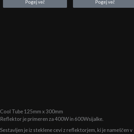
Pogej več
Pogej več
19,90 €
30,00 €
do
do
38,90 €
300,00 €
Cool Tube 125mm x 300mm
Reflektor je primeren za 400W in 600Wsijalke.
Sestavljen je iz steklene cevi z reflektorjem, ki je nameščen v