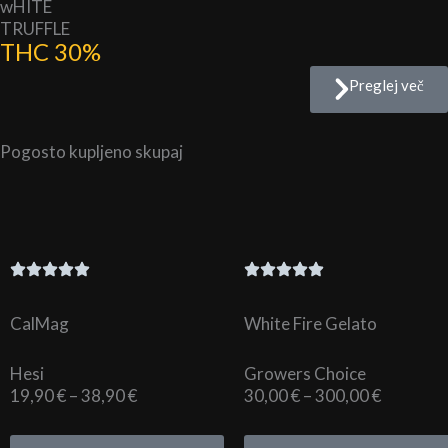
wHITE
TRUFFLE
THC 30%
Preglej več
Pogosto kupljeno skupaj
CalMag
White Fire Gelato
Hesi
Growers Choice
Cenovni
Cenovni
19,90
€
–
38,90
€
30,00
€
–
300,00
€
razpon:
razpon:
od
od