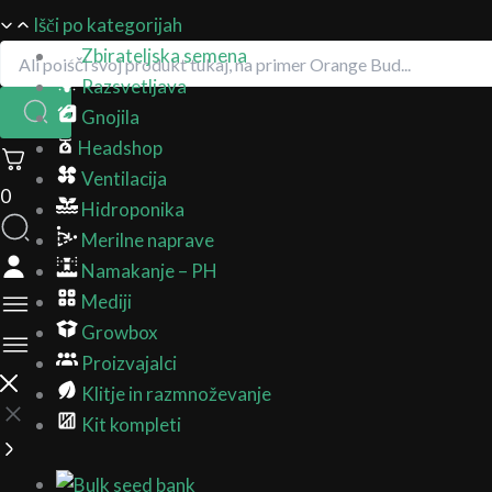
Išči po kategorijah
Zbirateljska semena
Razsvetljava
Gnojila
Headshop
Ventilacija
0
Hidroponika
Merilne naprave
Namakanje – PH
Mediji
Growbox
Proizvajalci
Klitje in razmnoževanje
Kit kompleti