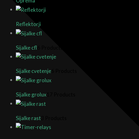
Oprema
12 Products
Reflektorji
22 Products
Sijalke cfl
6 Products
Sijalke cvetenje
6 Products
Sijalke grolux
17 Products
Sijalke rast
3 Products