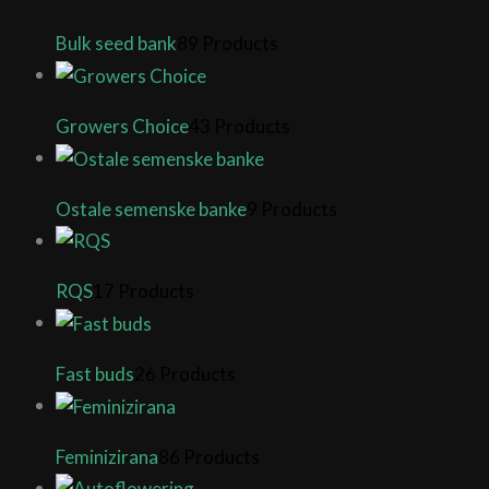
Bulk seed bank
89 Products
Growers Choice
43 Products
Ostale semenske banke
9 Products
RQS
17 Products
Fast buds
26 Products
Feminizirana
86 Products