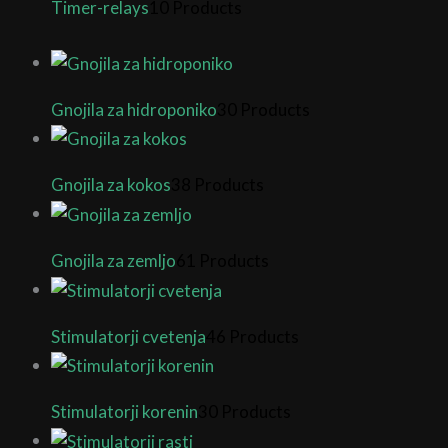
Timer-relays
10 Products
Gnojila za hidroponiko
30 Products
Gnojila za kokos
38 Products
Gnojila za zemljo
61 Products
Stimulatorji cvetenja
46 Products
Stimulatorji korenin
30 Products