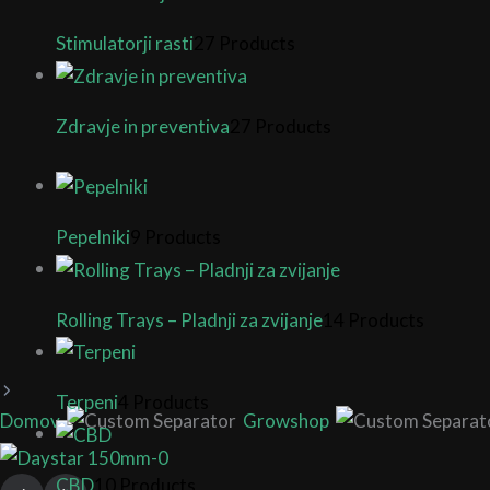
Stimulatorji rasti
27 Products
Zdravje in preventiva
27 Products
Pepelniki
9 Products
Rolling Trays – Pladnji za zvijanje
14 Products
Terpeni
4 Products
Domov
Growshop
CBD
10 Products