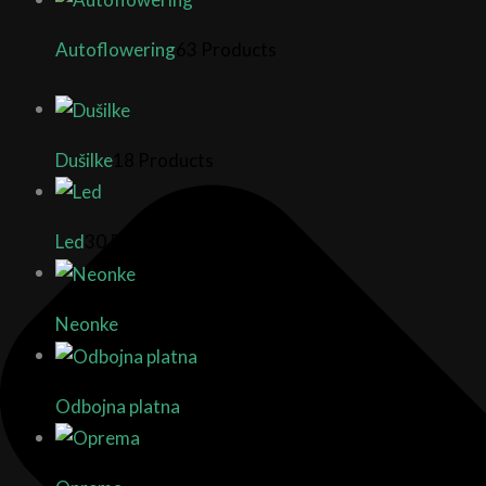
Autoflowering
63 Products
Dušilke
18 Products
Led
30 Products
Neonke
2 Products
Odbojna platna
9 Products