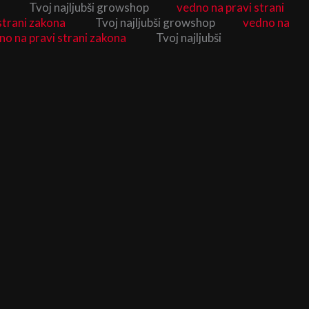
Tvoj najljubši growshop
vedno na pravi strani
strani zakona
Tvoj najljubši growshop
vedno na
no na pravi strani zakona
Tvoj najljubši