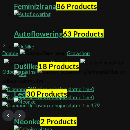
Feminizirana
86 Products
Autoflowering
63 Products
Domov
Growshop
Razsvetljava
Dušilke
18 Products
Odbojna platna
Diamond Diffusion
odbojno platno 1m
Led
30 Products
Neonke
2 Products