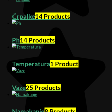
Črpalke
14 Products
Ph
14 Products
Temperatura
1 Product
Vaze
25 Products
Namakanje
8 Products