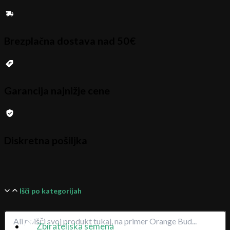
Brezplačna dostava nad 50€
Garancija najnižje cene
Diskretna pošiljka
Išči po kategorijah
Zbirateljska semena