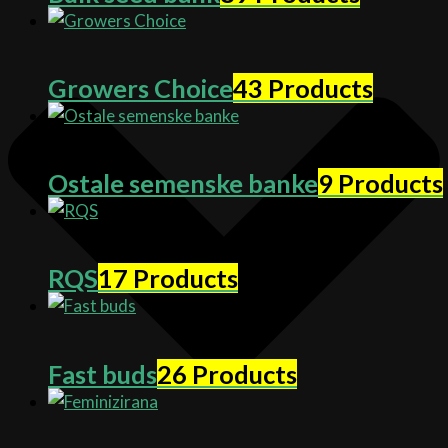
Growers Choice
43 Products
Ostale semenske banke
9 Products
RQS
17 Products
Fast buds
26 Products