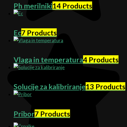
Ph merilniki
14 Products
Ec
7 Products
Vlaga in temperatura
4 Products
Solucije za kalibriranje
13 Products
Pribor
7 Products