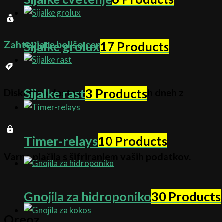
Zahtevjate boljšo ceno
Klikni tukaj
Sijalke grolux
17 Products
Sijalke rast
3 Products
Diskretna dostava v 1-3 delovnih dneh z
Timer-relays
10 Products
Varna plačila s šifriranjem vaših podatkov.
Gnojila za hidroponiko
30 Products
Oreoz