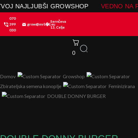
Skip
J NAJLJUBŠI GROWSHOP
VEDNO NA PRA
to
070
content
Sernčeva
399
grow@mrbud.eu
13, Celje
030
0
Domov
Growshop
Zbirateljska semena konoplje
Feminizirana
DOUBLE DONNY BURGER