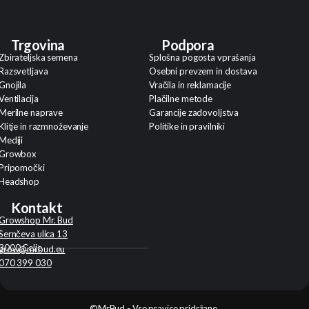
Trgovina
Podpora
Zbirateljska semena
Splošna pogosta vprašanja
Razsvetljava
Osebni prevzem in dostava
Gnojila
Vračila in reklamacije
Ventilacija
Plačilne metode
Merilne naprave
Garancije zadovoljstva
Klitje in razmnoževanje
Politike in pravilniki
Mediji
Growbox
Pripomočki
Headshop
Kontakt
Growshop Mr. Bud
Sernčeva ulica 13
3000 Celje
grow@mrbud.eu
070 399 030
©MrBud - Vse pravice pridržane.