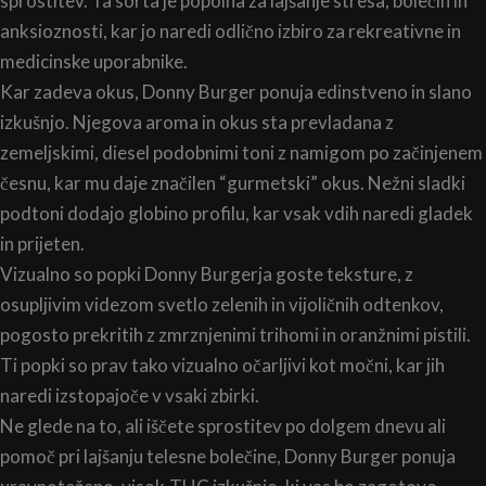
sprostitev. Ta sorta je popolna za lajšanje stresa, bolečin in
anksioznosti, kar jo naredi odlično izbiro za rekreativne in
medicinske uporabnike.
Kar zadeva okus, Donny Burger ponuja edinstveno in slano
izkušnjo. Njegova aroma in okus sta prevladana z
zemeljskimi, diesel podobnimi toni z namigom po začinjenem
česnu, kar mu daje značilen “gurmetski” okus. Nežni sladki
podtoni dodajo globino profilu, kar vsak vdih naredi gladek
in prijeten.
Vizualno so popki Donny Burgerja goste teksture, z
osupljivim videzom svetlo zelenih in vijoličnih odtenkov,
pogosto prekritih z zmrznjenimi trihomi in oranžnimi pistili.
Ti popki so prav tako vizualno očarljivi kot močni, kar jih
naredi izstopajoče v vsaki zbirki.
Ne glede na to, ali iščete sprostitev po dolgem dnevu ali
pomoč pri lajšanju telesne bolečine, Donny Burger ponuja