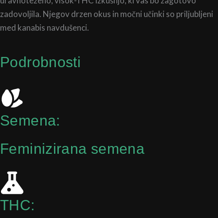
uravnoteženo, visok-THC izkušnjo, ki vas bo zagotovo
zadovoljila. Njegov drzen okus in močni učinki so priljubljeni
med kanabis navdušenci.
Podrobnosti
Semena:
Feminizirana semena
THC: