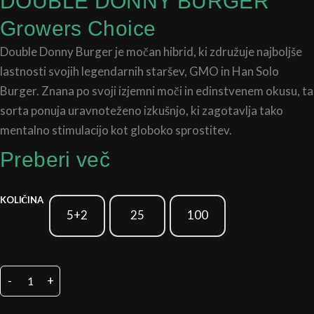
DOUBLE DONNY BURGER
Growers Choice
Double Donny Burger je močan hibrid, ki združuje najboljše
lastnosti svojih legendarnih staršev, GMO in Han Solo
Burger. Znana po svoji izjemni moči in edinstvenem okusu, ta
sorta ponuja uravnoteženo izkušnjo, ki zagotavlja tako
mentalno stimulacijo kot globoko sprostitev.
Preberi več
DOUBLE
KOLIČINA
DONNY
5+2
25
100
BURGER
količina
-
+