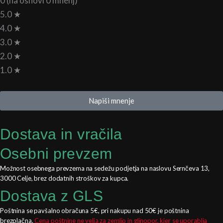
0 (na osnovi 0 mnenj)
5.0 ★
4.0 ★
3.0 ★
2.0 ★
1.0 ★
Napiši mnenje
Dostava in vračila
Osebni prevzem
Možnost osebnega prevzema na sedežu podjetja na naslovu Sernčeva 13,
3000 Celje, brez dodatnih stroškov za kupca.
Dostava z GLS
Poštnina se pavšalno obračuna 5€, pri nakupu nad 50€ je poštnina
brezplačna.
Cena poštnine ne velja za zemljo in glinopor, kjer se uporablja