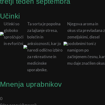
tretji teden septembra
Učinki
Učinki so
Ta sorta je popolna
Njegova aroma in
globoko
za lajšanje stresa,
okus sta prevladana z
sproščujoči
bolečin in
zemeljskimi, diesel
in evforični
anksioznosti, kar jo
podobnimi toni z
naredi odlično izbiro
namigom po
za rekreativne in
začinjenem česnu, kar
medicinske
mu daje značilen okus
uporabnike.
Mnenja uprabnikov
0