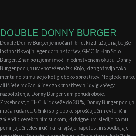
DOUBLE DONNY BURGER
Double Donny Burger je močan hibrid, ki združuje najboljše
lastnosti svojih legendarnih staršev, GMO in Han Solo
Burger. Znan po izjemni moči in edinstvenem okusu, Donny
Burger ponuja uravnoteženo izkušnjo, ki zagotavlja tako
mentalno stimulacijo kot globoko sprostitev. Ne glede na to,
ali iščete močan učinek za sprostitev ali dvig vašega
razpoloženja, Donny Burger vam ponudi oboje.
Z vsebnostjo THC, ki doseže do 30 %, Donny Burger ponuja
močan udarec. Učinki so globoko sproščujoči in evforični,
začenši z cerebralnim sunkom, ki dvigne um, sledijo pa mu
pomirjujoči telesni učinki, ki lajšajo napetost in spodbujajo