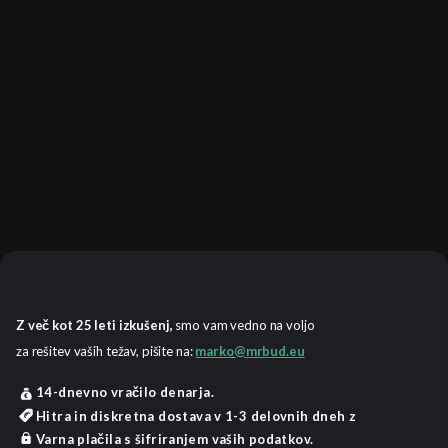
Z več kot 25 leti izkušenj,
smo vam vedno na voljo
za rešitev vaših težav, pišite na:
marko@mrbud.eu
14-dnevno vračilo denarja.
Hitra in diskretna dostava v 1-3 delovnih dneh z
Varna plačila s šifriranjem vaših podatkov.