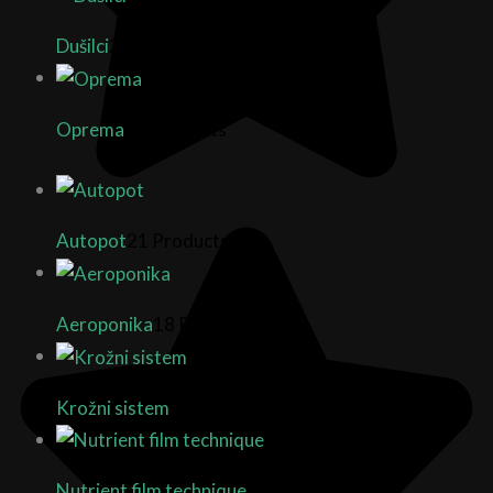
Dušilci
2 Products
Oprema
14 Products
Autopot
21 Products
Aeroponika
18 Products
Krožni sistem
10 Products
Nutrient film technique
3 Products