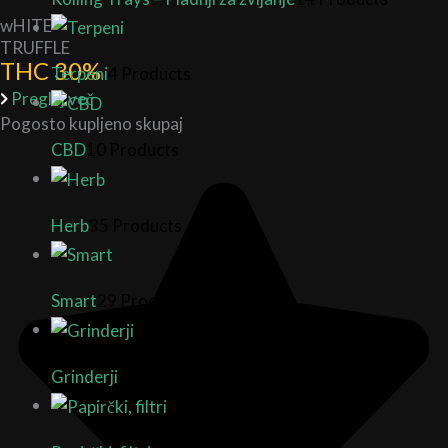
wHITE
TRUFFLE
THC 30%
Terpeni
4 Products
Preglej več
Pogosto kupljeno skupaj
CBD
10 Products
Herb
35 Products
Smart
29 Products
Grinderji
20 Products