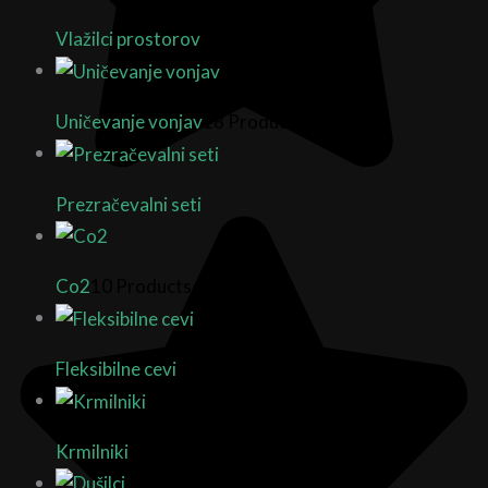
Vlažilci prostorov
10 Products
Uničevanje vonjav
18 Products
Prezračevalni seti
Co2
10 Products
Fleksibilne cevi
9 Products
Krmilniki
18 Products