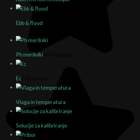
Ebb & flood
3 Products
Ph merilniki
14 Products
Ec
7 Products
Vlaga in temperatura
4 Products
Solucije za kalibriranje
13 Products