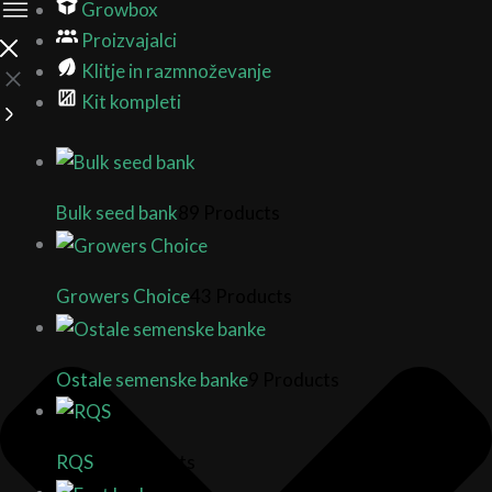
Growbox
Proizvajalci
Klitje in razmnoževanje
Kit kompleti
Bulk seed bank
89 Products
Growers Choice
43 Products
Ostale semenske banke
9 Products
RQS
17 Products