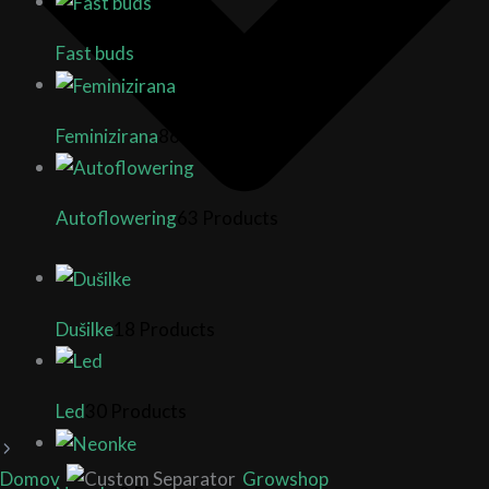
Fast buds
26 Products
Feminizirana
86 Products
Autoflowering
63 Products
Dušilke
18 Products
Led
30 Products
Domov
Growshop