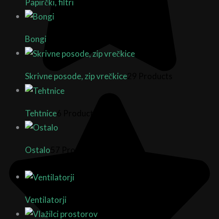
Papirčki, filtri
7 Products
Bongi
35 Products
Skrivne posode, zip vrečkice
29 Products
Tehtnice
6 Products
Ostalo
57 Products
Ventilatorji
25 Products