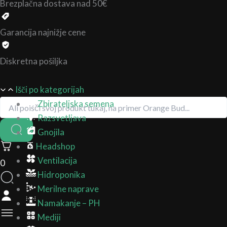
Brezplačna dostava nad 50€
Garancija najnižje cene
Diskretna pošiljka
Išči po kategorijah
Zbirateljska semena
Razsvetljava
Gnojila
Headshop
Ventilacija
0
Hidroponika
Merilne naprave
Namakanje – PH
Mediji