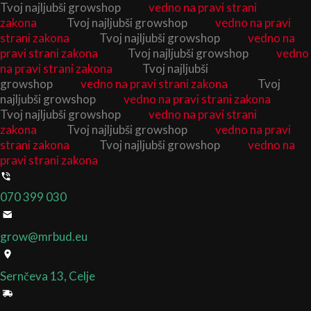
Izvirna
Izvirna
Trenutna
Trenutna
Cenovni
Cenovni
Cenovni
Cenovni
Cenovni
Cenovni
Search
Search
Tvoj najljubši growshop
GHE
vedno na pravi strani
Skip
...
...
Aeroflo
cena
cena
cena
cena
razpon:
razpon:
razpon:
razpon:
razpon:
razpon:
zakona
Tvoj najljubši growshop
vedno na pravi
to
20
je
je
je:
je:
od
od
od
od
od
od
strani zakona
Tvoj najljubši growshop
vedno na
content
količina
bila:
bila:
14,80 €.
14,80 €.
19,90 €
30,90 €
19,90 €
30,90 €
30,00 €
30,00 €
pravi strani zakona
Tvoj najljubši growshop
vedno
32,90 €.
32,90 €.
do
do
do
do
do
do
na pravi strani zakona
Tvoj najljubši
38,90 €
49,90 €
38,90 €
49,90 €
300,00 €
300,00 €
growshop
vedno na pravi strani zakona
Tvoj
najljubši growshop
vedno na pravi strani zakona
Tvoj najljubši growshop
vedno na pravi strani
zakona
Tvoj najljubši growshop
vedno na pravi
strani zakona
Tvoj najljubši growshop
vedno na
pravi strani zakona
070 399 030
grow@mrbud.eu
Sernčeva 13, Celje