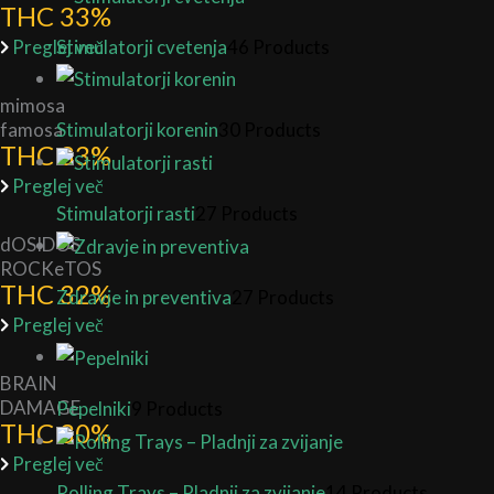
THC 33%
Stimulatorji cvetenja
46 Products
Preglej več
mimosa
famosa
Stimulatorji korenin
30 Products
THC 33%
Preglej več
Stimulatorji rasti
27 Products
dOSIDOS
ROCKeTOS
THC 32%
Zdravje in preventiva
27 Products
Preglej več
BRAIN
DAMAGE
Pepelniki
9 Products
THC 30%
Preglej več
Rolling Trays – Pladnji za zvijanje
14 Products