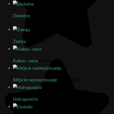
Dodatno
9 Products
Zemlja
9 Products
Kokos – coco
4 Products
Klitje in razmnoževanje
27 Products
Hidroponični
7 Products