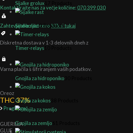
Sijalke grolux
17 Products
Kontaktirajte nas za večje količine:
070 399 030
Sijalke rast
3 Products
Zahtevjate boljšo ceno
Klikni tukaj
Diskretna dostava v 1-3 delovnih dneh z
Timer-relays
10 Products
Varna plačila s šifriranjem vaših podatkov.
Gnojila za hidroponiko
30 Products
Oreoz
THC 37%
Gnojila za kokos
38 Products
Preglej več
Gnojila za zemljo
61 Products
GUERILLA
GLUE