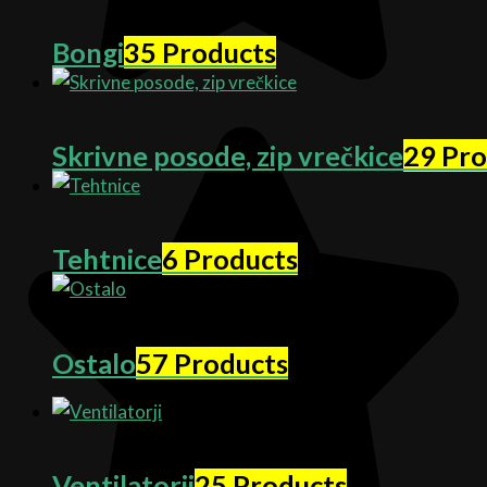
Bongi
35 Products
Skrivne posode, zip vrečkice
29 Pro
Tehtnice
6 Products
Ostalo
57 Products
Ventilatorji
25 Products