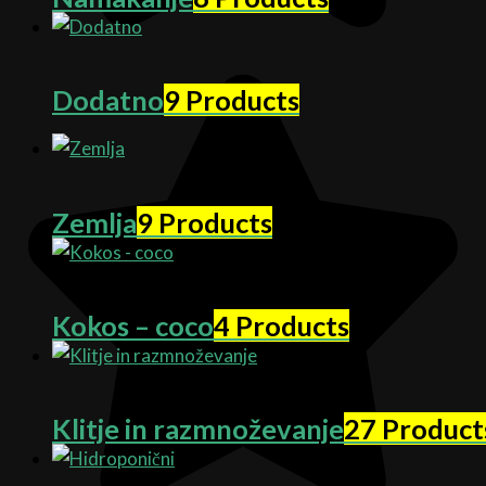
Dodatno
9 Products
Zemlja
9 Products
Kokos – coco
4 Products
Klitje in razmnoževanje
27 Product