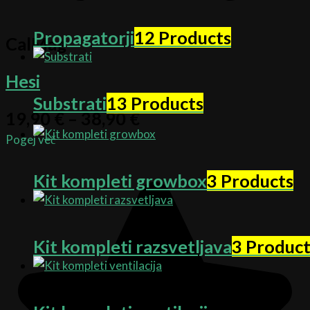
Propagatorji
12 Products
CalMag
Hesi
Substrati
13 Products
19,90
€
–
38,90
€
Pogej več
Kit kompleti growbox
3 Products
Kit kompleti razsvetljava
3 Product