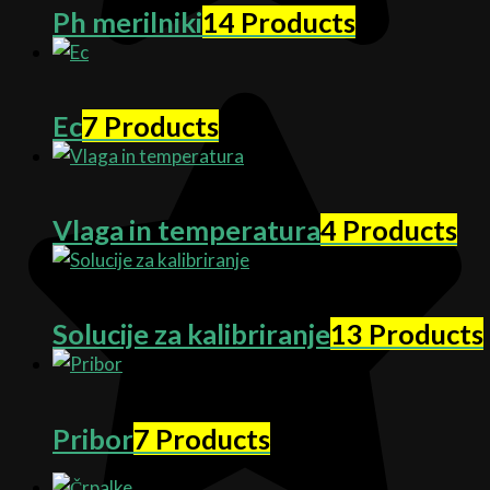
Ph merilniki
14 Products
Ec
7 Products
Vlaga in temperatura
4 Products
Solucije za kalibriranje
13 Products
Pribor
7 Products