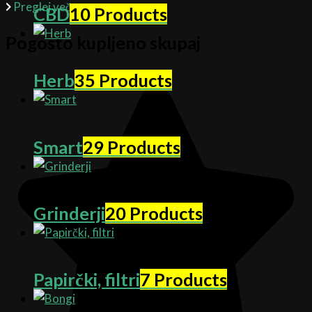
Preglej več
CBD
10 Products
Pogosto kupljeno skupaj
Herb
35 Products
Smart
29 Products
Grinderji
20 Products
Papirčki, filtri
7 Products