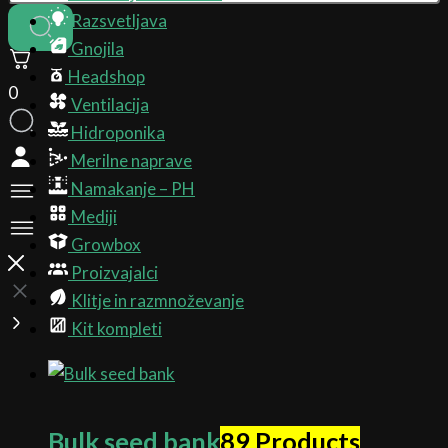
Razsvetljava
Gnojila
Headshop
0
Ventilacija
Hidroponika
Merilne naprave
Namakanje – PH
Mediji
Growbox
Proizvajalci
Klitje in razmnoževanje
Kit kompleti
Bulk seed bank
89 Products