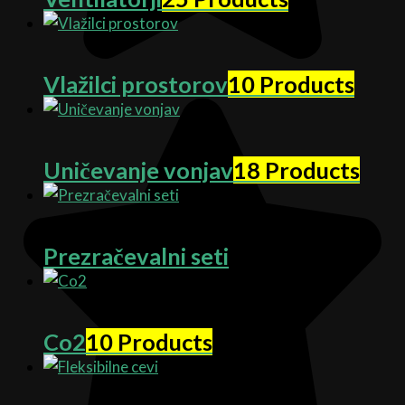
Vlažilci prostorov
10 Products
Uničevanje vonjav
18 Products
Prezračevalni seti
Co2
10 Products