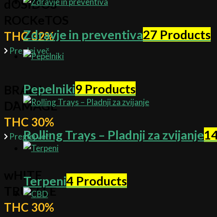
dOSIDOS
ROCKeTOS
Zdravje in preventiva
27 Products
THC 32%
Preglej več
Pepelniki
9 Products
BRAIN
DAMAGE
THC 30%
Rolling Trays – Pladnji za zvijanje
14
Preglej več
wHITE
Terpeni
4 Products
TRUFFLE
THC 30%