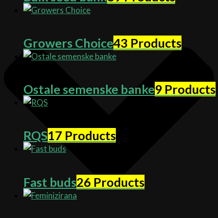
Growers Choice
43 Products
Ostale semenske banke
9 Products
RQS
17 Products
Fast buds
26 Products