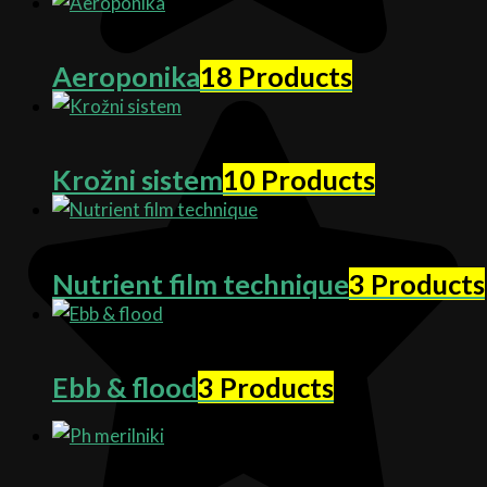
Aeroponika
18 Products
Krožni sistem
10 Products
Nutrient film technique
3 Products
Ebb & flood
3 Products