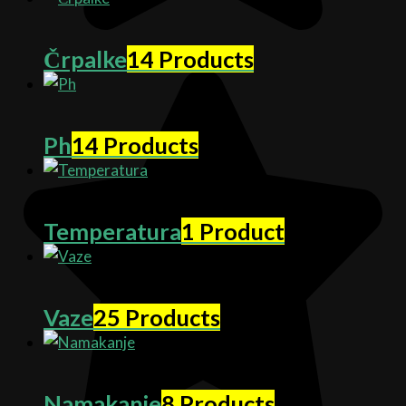
Črpalke
14 Products
Ph
14 Products
Temperatura
1 Product
Vaze
25 Products
Namakanje
8 Products