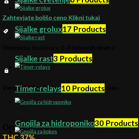
Zahtevjate boljšo ceno
Klikni tukaj
Sijalke grolux
17 Products
Diskretna dostava v 1-3 delovnih dneh z
Sijalke rast
3 Products
Timer-relays
10 Products
Varna plačila s šifriranjem vaših podatkov.
Gnojila za hidroponiko
30 Products
Oreoz
THC 37%