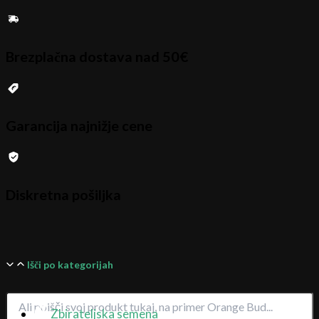
Brezplačna dostava nad 50€
Garancija najnižje cene
Diskretna pošiljka
Išči po kategorijah
Zbirateljska semena