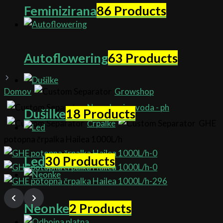
Feminizirana
86 Products
Autoflowering
63 Products
Domov
Growshop
Namakanje - voda - ph
Dušilke
18 Products
Črpalke
GHE
potopna črpalka Hailea 1000L/h
Led
30 Products
Neonke
2 Products