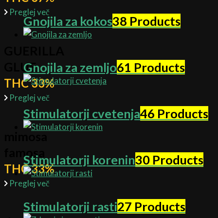
Preglej več
Gnojila za kokos
38 Products
GUERILLA
GLUE
Gnojila za zemljo
61 Products
THC 33%
Preglej več
Stimulatorji cvetenja
46 Products
mimosa
famosa
Stimulatorji korenin
30 Products
THC 33%
Preglej več
Stimulatorji rasti
27 Products