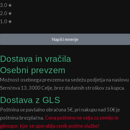
3.0 ★
2.0 ★
1.0 ★
Napiši mnenje
Dostava in vračila
Osebni prevzem
Možnost osebnega prevzema na sedežu podjetja na naslovu
Sernčeva 13, 3000 Celje, brez dodatnih stroškov za kupca.
Dostava z GLS
Poštnina se pavšalno obračuna 5€, pri nakupu nad 50€ je
poštnina brezplačna.
Cena poštnine ne velja za zemljo in
glinopor, kjer se uporablja cenik poštne službe!