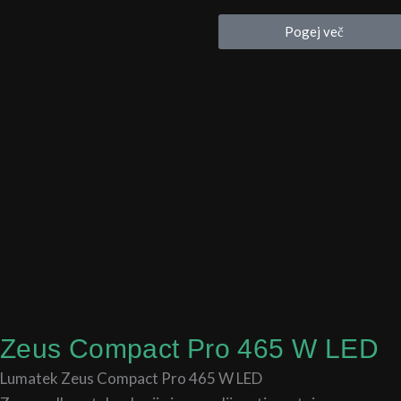
do
od
Pogej več
38,90 €
30,00
do
300,0
Zeus Compact Pro 465 W LED
Lumatek Zeus Compact Pro 465 W LED