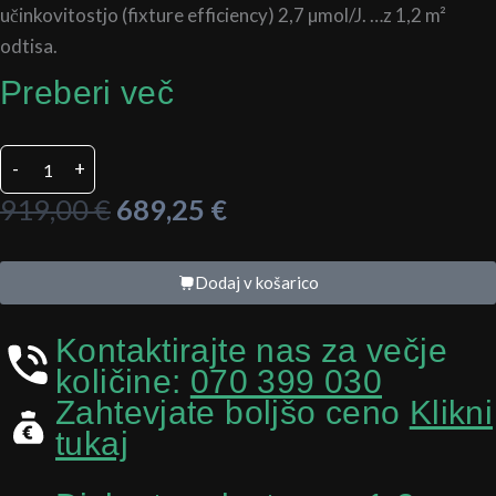
učinkovitostjo (fixture efficiency) 2,7 µmol/J. …z 1,2 m²
odtisa.
Preberi več
Zeus
-
+
Compact
Pro
Izvirna
Trenutna
919,00
€
689,25
€
465
cena
cena
W
je
je:
LED
Dodaj v košarico
količina
bila:
689,25 €.
919,00 €.
Kontaktirajte nas za večje
količine:
070 399 030
Zahtevjate boljšo ceno
Klikni
tukaj