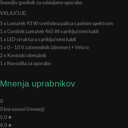
Snemljiv gonilnik za oddaljeno uporabo
VKLJUČUJE:
5 x Lumatek 93 W svetlobna palica s polnim spektrom
1 x Gonilnik Lumatek 465 W s priključnimi kabli
1 x LED struktura s priključnimi kabli
1 x 0 – 10 V zatemnilnik (dimmer) + Velcro
2 x Kovinski obešalnik
1 x Navodila za uporabo
Mnenja uprabnikov
0
0 (na osnovi 0 mnenj)
5.0 ★
4.0 ★