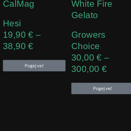
CalMag
White Fire
Gelato
Hesi
Cenovni
19,90
€
–
Growers
razpon:
38,90
€
Choice
od
Cenov
30,00
€
–
Pogej več
19,90 €
razpo
300,00
€
do
od
Pogej več
38,90 €
30,00
do
300,0