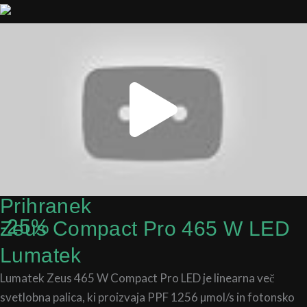
Play
Vide
Prihranek
-25%
Zeus Compact Pro 465 W LED
Lumatek
Lumatek Zeus 465 W Compact Pro LED je linearna več
svetlobna palica, ki proizvaja PPF 1256 µmol/s in fotonsko