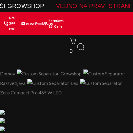
Skip
 GROWSHOP
VEDNO NA PRAVI STRANI ZA
to
070
content
Sernčeva
399
grow@mrbud.eu
13, Celje
030
0
Domov
Growshop
Razsvetljava
Led
Zeus Compact Pro 465 W LED