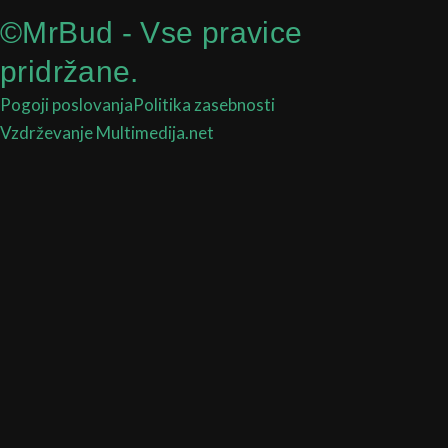
©MrBud - Vse pravice
pridržane.
Pogoji poslovanja
Politika zasebnosti
Vzdrževanje Multimedija.net
Search
...
Najbolj pogosta iskanja
Zbirateljska semena
Kit kompleti
Fast Buds