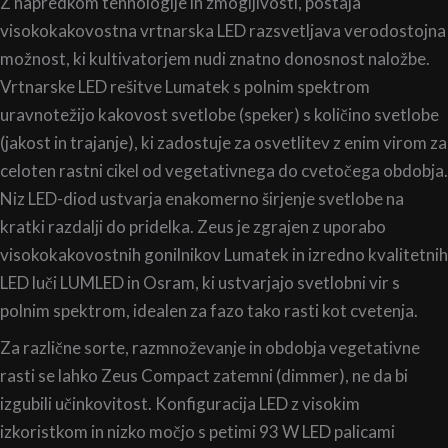
Z napredkom tehnologije in zmogljivosti, postaja
visokokakovostna vrtnarska LED razsvetljava verodostojna
možnost, ki kultivatorjem nudi znatno donosnost naložbe.
Vrtnarske LED rešitve Lumatek s polnim spektrom
uravnotežijo kakovost svetlobe (speker) s količino svetlobe
(jakost in trajanje), ki zadostuje za osvetlitev z enim virom za
celoten rastni cikel od vegetativnega do cvetočega obdobja.
Niz LED-diod ustvarja enakomerno širjenje svetlobe na
kratki razdalji do pridelka. Zeus je zgrajen z uporabo
visokokakovostnih gonilnikov Lumatek in izredno kvalitetnih
LED luči LUMLED in Osram, ki ustvarjajo svetlobni vir s
polnim spektrom, idealen za fazo tako rasti kot cvetenja.
Za različne sorte, razmnoževanje in obdobja vegetativne
rasti se lahko Zeus Compact zatemni (dimmer), ne da bi
izgubili učinkovitost. Konfiguracija LED z visokim
izkoristkom in nizko močjo s petimi 93 W LED palicami