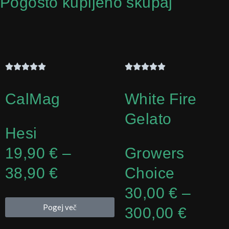
Pogosto kupljeno skupaj
CalMag
White Fire
Gelato
Hesi
Cenovni
19,90
€
–
Growers
razpon:
38,90
€
Choice
od
Cenov
30,00
€
–
Pogej več
19,90 €
razpo
300,00
€