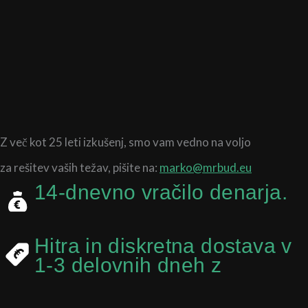
Z več kot 25 leti izkušenj,
smo vam vedno na voljo
za rešitev vaših težav, pišite na:
marko@mrbud.eu
14-dnevno vračilo denarja.
Hitra in diskretna dostava v
1-3 delovnih dneh z