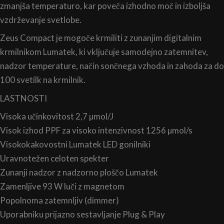
zmanjša temperaturo, kar poveča izhodno moč in izboljša
vzdrževanje svetlobe.
Zeus Compact je mogoče krmiliti z zunanjim digitalnim
krmilnikom Lumatek, ki vključuje samodejno zatemnitev,
nadzor temperature, način sončnega vzhoda in zahoda za do
100 svetilk na krmilnik.
LASTNOSTI
Visoka učinkovitost 2,7 µmol/J
Visok izhod PPF za visoko intenzivnost 1256 µmol/s
Visokokakovostni Lumatek LED gonilniki
Uravnotežen celoten spekter
Zunanji nadzor z nadzorno ploščo Lumatek
Zamenljive 93 W luči z magnetom
Popolnoma zatemnljiv (dimmer)
Uporabniku prijazno sestavljanje Plug & Play