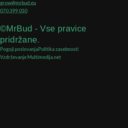
grow@mrbud.eu
070 399 030
©MrBud - Vse pravice
pridržane.
Pogoji poslovanja
Politika zasebnosti
Vzdrževanje Multimedija.net
Search
...