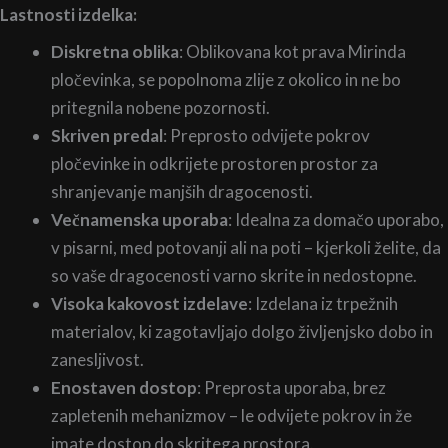
Lastnosti izdelka:
Diskretna oblika
: Oblikovana kot prava Mirinda
pločevinka, se popolnoma zlije z okolico in ne bo
pritegnila nobene pozornosti.
Skriven predal
: Preprosto odvijete pokrov
pločevinke in odkrijete prostoren prostor za
shranjevanje manjših dragocenosti.
Večnamenska uporaba
: Idealna za domačo uporabo,
v pisarni, med potovanji ali na poti – kjerkoli želite, da
so vaše dragocenosti varno skrite in nedostopne.
Visoka kakovost izdelave
: Izdelana iz trpežnih
materialov, ki zagotavljajo dolgo življenjsko dobo in
zanesljivost.
Enostaven dostop
: Preprosta uporaba, brez
zapletenih mehanizmov – le odvijete pokrov in že
imate dostop do skritega prostora.