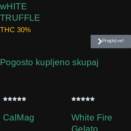
wHITE
TRUFFLE
THC 30%
Preglej več
Pogosto kupljeno skupaj
CalMag
White Fire
Gelato