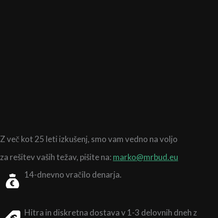
Z več kot 25 leti izkušenj,
smo vam vedno na voljo
za rešitev vaših težav, pišite na:
marko@mrbud.eu
14-dnevno vračilo denarja.
Hitra in diskretna dostava v 1-3 delovnih dneh z