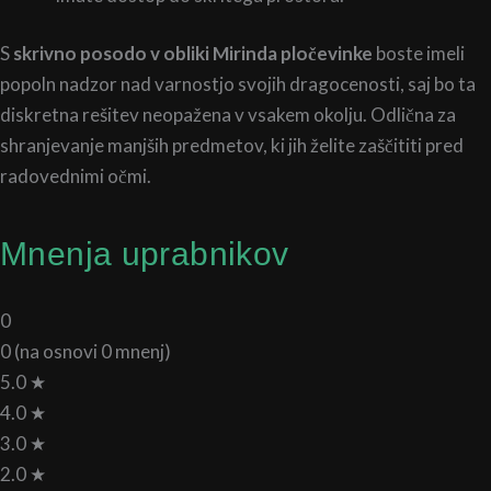
S
skrivno posodo v obliki Mirinda pločevinke
boste imeli
popoln nadzor nad varnostjo svojih dragocenosti, saj bo ta
diskretna rešitev neopažena v vsakem okolju. Odlična za
shranjevanje manjših predmetov, ki jih želite zaščititi pred
radovednimi očmi.
Mnenja uprabnikov
0
0 (na osnovi 0 mnenj)
5.0 ★
4.0 ★
3.0 ★
2.0 ★