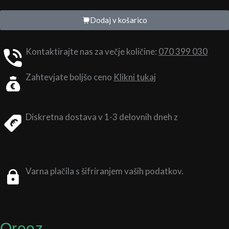
posoda
količina
Dodaj v košarico
Kontaktirajte nas za večje količine:
070 399 030
Zahtevjate boljšo ceno
Klikni tukaj
Diskretna dostava v 1-3 delovnih dneh z
Varna plačila s šifriranjem vaših podatkov.
Oreoz