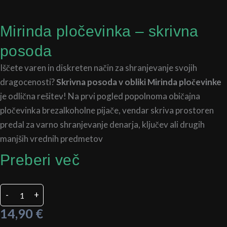
Mirinda pločevinka – skrivna
posoda
Iščete varen in diskreten način za shranjevanje svojih
dragocenosti?
Skrivna posoda v obliki Mirinda pločevinke
je odlična rešitev! Na prvi pogled popolnoma običajna
pločevinka brezalkoholne pijače, vendar skriva prostoren
predal za varno shranjevanje denarja, ključev ali drugih
manjših vrednih predmetov
Preberi več
Mirinda
-
+
pločevinka
-
14,90
€
skrivna