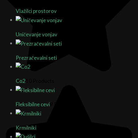
Vlažilci prostorov
10 Products
Uničevanje vonjav
18 Products
Prezračevalni seti
Co2
10 Products
Fleksibilne cevi
9 Products
Krmilniki
18 Products