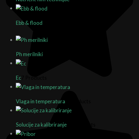
Ebb & flood
3 Products
Ph merilniki
14 Products
Ec
7 Products
Vlaga in temperatura
4 Products
Solucije za kalibriranje
13 Products