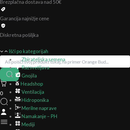
Brezplačna dostava nad 50€
Garancija najnižje cene
Diskretna pošiljka
Išči po kategorijah
Zbirateljska semena
Razsvetljava
Gnojila
Headshop
Ventilacija
0
Hidroponika
Merilne naprave
Namakanje – PH
Mediji