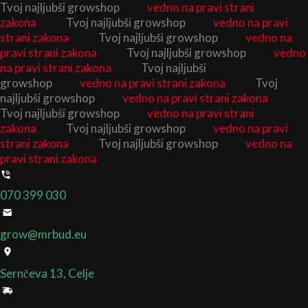
Izvirna
Izvirna
Trenutna
Trenutna
Cenovni
Cenovni
Cenovni
Cenovni
Cenovni
Cenovni
Search
Search
Tvoj najljubši growshop
vedno na pravi strani
Skip
...
...
cena
cena
cena
cena
razpon:
razpon:
razpon:
razpon:
razpon:
razpon:
zakona
Tvoj najljubši growshop
vedno na pravi
to
je
je
je:
je:
od
od
od
od
od
od
strani zakona
Tvoj najljubši growshop
vedno na
content
bila:
bila:
14,80 €.
14,80 €.
19,90 €
30,90 €
19,90 €
30,90 €
30,00 €
30,00 €
pravi strani zakona
Tvoj najljubši growshop
vedno
32,90 €.
32,90 €.
do
do
do
do
do
do
na pravi strani zakona
Tvoj najljubši
38,90 €
49,90 €
38,90 €
49,90 €
300,00 €
300,00 €
growshop
vedno na pravi strani zakona
Tvoj
najljubši growshop
vedno na pravi strani zakona
Tvoj najljubši growshop
vedno na pravi strani
zakona
Tvoj najljubši growshop
vedno na pravi
strani zakona
Tvoj najljubši growshop
vedno na
pravi strani zakona
070 399 030
grow@mrbud.eu
Sernčeva 13, Celje