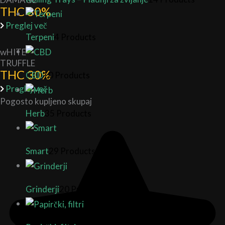
THC 30%
Preglej več
Terpeni
4 Products
wHITE
TRUFFLE
THC 30%
CBD
10 Products
Preglej več
Pogosto kupljeno skupaj
Herb
35 Products
Smart
29 Products
Grinderji
20 Products