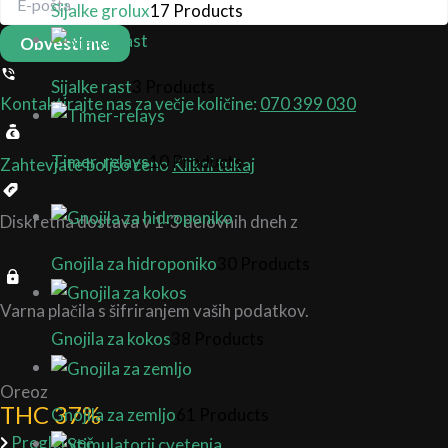
Sijalke grolux
17 Products
Obvesti me
Sijalke rast
3 Products
Kontaktirajte nas za večje količine:
070 399 030
Timer-relays
10 Products
Zahtevjate boljšo ceno
Klikni tukaj
Diskretna dostava v 1-3 delovnih dneh z
Gnojila za hidroponiko
30 Products
Varna plačila s šifriranjem vaših podatkov.
Gnojila za kokos
38 Products
Oreoz
THC 37%
Gnojila za zemljo
61 Products
Preglej več