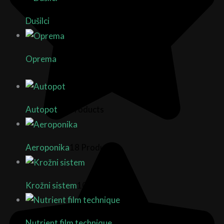
Dušilci
2 Products
Oprema
14 Products
Autopot
21 Products
Aeroponika
18 Products
Krožni sistem
10 Products
Nutrient film technique
3 Products