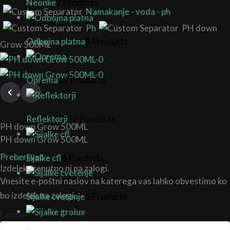
Neonke
2 Products
Namakanje - voda - ph
Ph
PH down
Odbojna platna
9 Products
Grow 500ML
Oprema
12 Products
Reflektorji
22 Products
PH down Grow 500ML
PH down Grow 500ML
Preberi več
Sijalke cfl
6 Products
Izdelek trenutno ni na zalogi.
Vnesite e-poštni naslov na katerega vas lahko obvestimo ko
bo izdelek na zalogi.
Sijalke cvetenje
6 Products
E-pošta