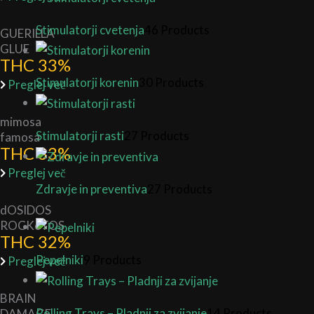
Stimulatorji cvetenja
46 Products
GUERILLA
GLUE
THC 33%
Stimulatorji korenin
30 Products
Preglej več
mimosa
Stimulatorji rasti
27 Products
famosa
THC 33%
Preglej več
Zdravje in preventiva
27 Products
dOSIDOS
ROCKeTOS
THC 32%
Pepelniki
9 Products
Preglej več
BRAIN
Rolling Trays – Pladnji za zvijanje
14 Products
DAMAGE