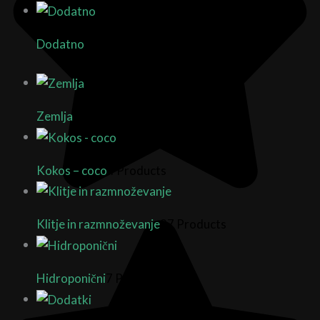
Dodatno
9 Products
Zemlja
9 Products
Kokos – coco
4 Products
Klitje in razmnoževanje
27 Products
Hidroponični
7 Products