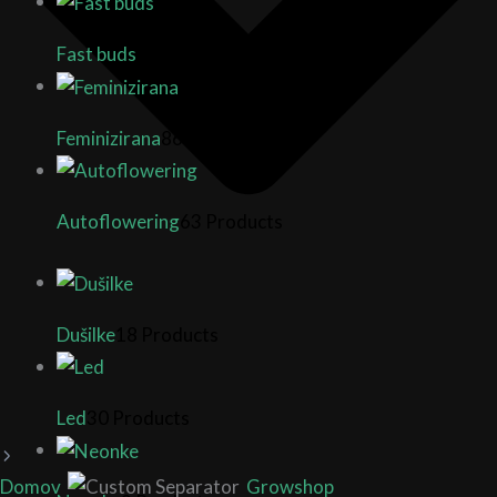
Fast buds
26 Products
Feminizirana
86 Products
Autoflowering
63 Products
Dušilke
18 Products
Led
30 Products
Domov
Growshop