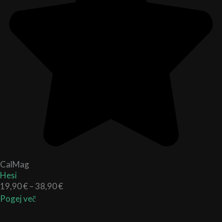
CalMag
Hesi
19,90
€
–
38,90
€
Pogej več