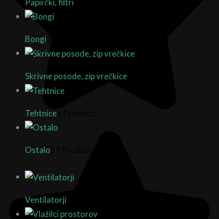
Papirčki, filtri
7 Products
Bongi
35 Products
Skrivne posode, zip vrečkice
29 Products
Tehtnice
6 Products
Ostalo
57 Products
Ventilatorji
25 Products