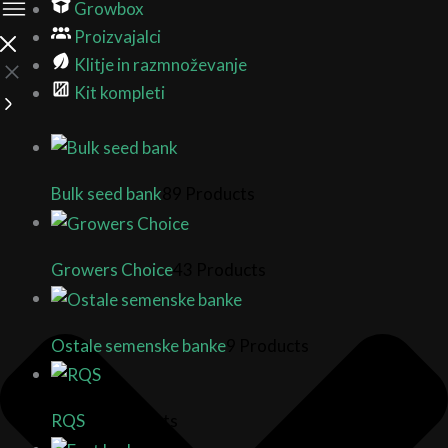
Growbox
Proizvajalci
Klitje in razmnoževanje
Kit kompleti
Bulk seed bank
89 Products
Growers Choice
43 Products
Ostale semenske banke
9 Products
RQS
17 Products