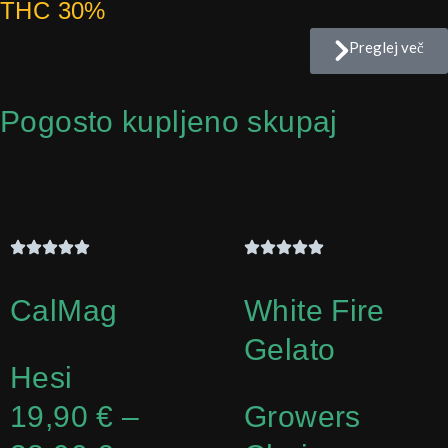
THC 30%
Preglej več
Pogosto kupljeno skupaj
CalMag
White Fire
Gelato
Hesi
Cenovni
19,90
€
–
Growers