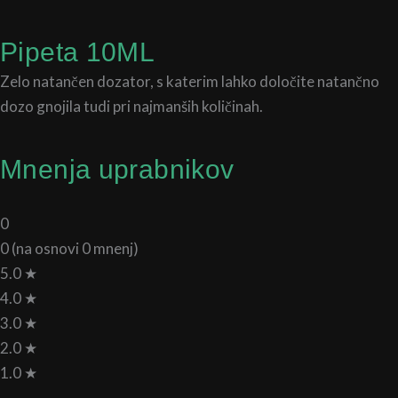
Pipeta 10ML
Zelo natančen dozator, s katerim lahko določite natančno
dozo gnojila tudi pri najmanših količinah.
Mnenja uprabnikov
0
0 (na osnovi 0 mnenj)
5.0 ★
4.0 ★
3.0 ★
2.0 ★
1.0 ★