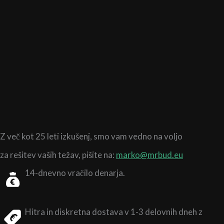
Z več kot 25 leti izkušenj,
smo vam vedno na voljo
za rešitev vaših težav, pišite na:
marko@mrbud.eu
14-dnevno vračilo denarja.
Hitra in diskretna dostava v 1-3 delovnih dneh z