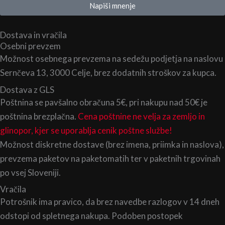
Napiši mnenje
Dostava in vračila
Osebni prevzem
Možnost osebnega prevzema na sedežu podjetja na naslovu
Sernčeva 13, 3000 Celje, brez dodatnih stroškov za kupca.
Dostava z GLS
Poštnina se pavšalno obračuna 5€, pri nakupu nad 50€ je
poštnina brezplačna.
Cena poštnine ne velja za zemljo in
glinopor, kjer se uporablja cenik poštne službe!
Možnost diskretne dostave (brez imena, priimka in naslova),
prevzema paketov na paketomatih ter v paketnih trgovinah
po vsej Sloveniji.
Vračila
Potrošnik ima pravico, da brez navedbe razlogov v 14 dneh
odstopi od spletnega nakupa. Podoben postopek