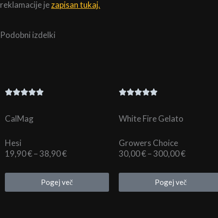
reklamacije je
zapisan tukaj.
Podobni izdelki
CalMag
White Fire Gelato
Hesi
Growers Choice
Cenovni
Cenovni
19,90
€
–
38,90
€
30,00
€
–
300,00
€
razpon:
razpon:
od
od
Pogej več
Pogej več
19,90 €
30,00 €
do
do
38,90 €
300,00 €