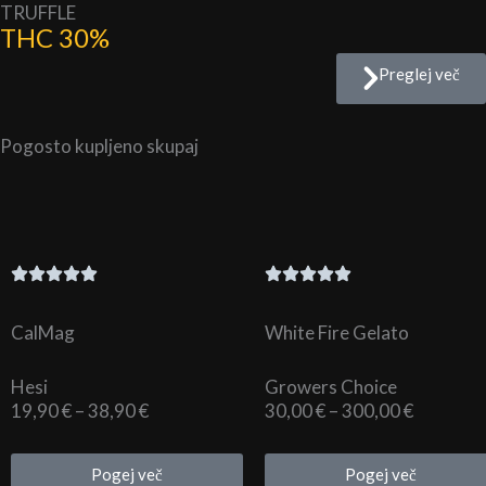
TRUFFLE
THC 30%
Preglej več
Pogosto kupljeno skupaj
CalMag
White Fire Gelato
Hesi
Growers Choice
Cenovni
Cenovni
19,90
€
–
38,90
€
30,00
€
–
300,00
€
razpon:
razpon:
od
od
Pogej več
Pogej več
19,90 €
30,00 €