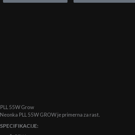
do
do
38,90 €
300,00 €
PLL 55W Grow
Neonka PLL 55W GROW je primerna za rast.
SPECIFIKACIJE: