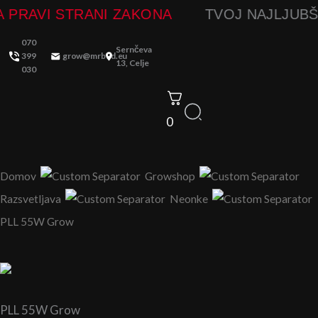
Skip
TVOJ NAJLJUBŠI GROWSHOP
VEDNO NA 
to
070
content
Sernčeva
399
grow@mrbud.eu
13, Celje
030
0
Domov
Growshop
Razsvetljava
Neonke
PLL 55W Grow
PLL 55W Grow