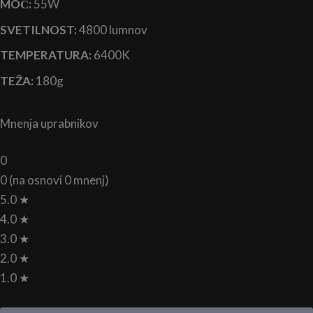
MOČ:
55W
SVETILNOST:
4800 lumnov
TEMPERATURA:
6400K
TEŽA:
180g
Mnenja uprabnikov
0
0 (na osnovi 0 mnenj)
5.0 ★
4.0 ★
3.0 ★
2.0 ★
1.0 ★