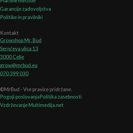
Plačilne metode
Garancije zadovoljstva
Politike in pravilniki
Kontakt
Growshop Mr. Bud
Sernčeva ulica 13
3000 Celje
grow@mrbud.eu
070 399 030
©MrBud - Vse pravice pridržane.
Pogoji poslovanja
Politika zasebnosti
Vzdrževanje Multimedija.net
Search