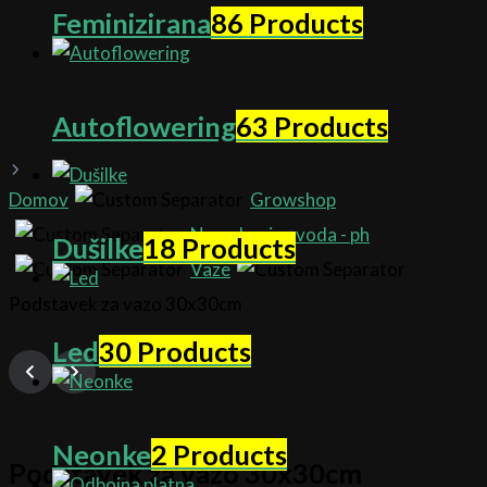
Feminizirana
86 Products
Autoflowering
63 Products
Domov
Growshop
Namakanje - voda - ph
Dušilke
18 Products
Vaze
Podstavek za vazo 30x30cm
Led
30 Products
Neonke
2 Products
Podstavek za vazo 30x30cm