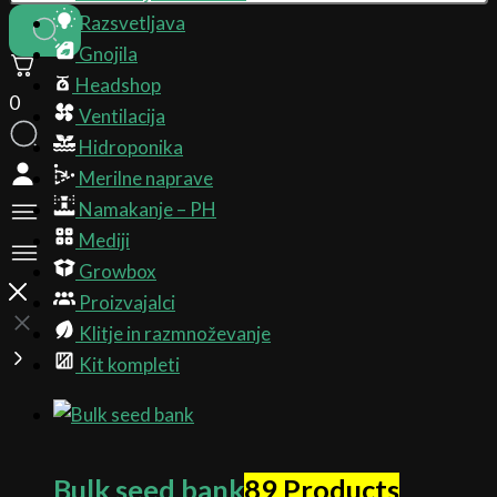
Razsvetljava
Gnojila
Headshop
0
Ventilacija
Hidroponika
Merilne naprave
Namakanje – PH
Mediji
Growbox
Proizvajalci
Klitje in razmnoževanje
Kit kompleti
Bulk seed bank
89 Products