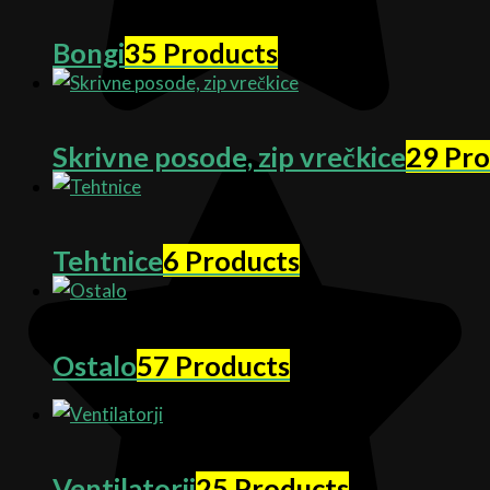
Bongi
35 Products
Skrivne posode, zip vrečkice
29 Pro
Tehtnice
6 Products
Ostalo
57 Products
Ventilatorji
25 Products