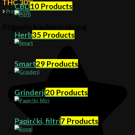
THC 30%
CBD
10 Products
Preglej več
Pogosto kupljeno skupaj
Herb
35 Products
Smart
29 Products
Grinderji
20 Products
Papirčki, filtri
7 Products