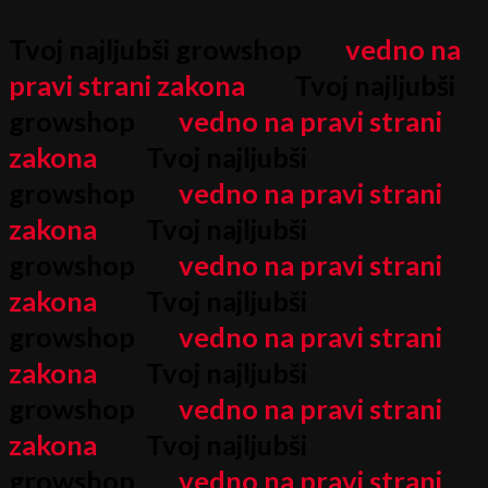
Search
Search
Podstavek
Izvirna
Izvirna
Trenutna
Trenutna
Cenovni
Cenovni
Cenovni
Cenovni
Cenovni
Cenovni
Skip
...
...
za
to
Tvoj najljubši growshop
vedno na
cena
cena
cena
cena
razpon:
razpon:
razpon:
razpon:
razpon:
razpon:
vazo
content
30x30cm
pravi strani zakona
Tvoj najljubši
je
je
je:
je:
od
od
od
od
od
od
količina
growshop
vedno na pravi strani
bila:
bila:
14,80 €.
14,80 €.
19,90 €
30,90 €
19,90 €
30,90 €
30,00 €
30,00 €
zakona
Tvoj najljubši
32,90 €.
32,90 €.
do
do
do
do
do
do
growshop
vedno na pravi strani
38,90 €
49,90 €
38,90 €
49,90 €
300,00 €
300,00 €
zakona
Tvoj najljubši
growshop
vedno na pravi strani
zakona
Tvoj najljubši
growshop
vedno na pravi strani
zakona
Tvoj najljubši
growshop
vedno na pravi strani
zakona
Tvoj najljubši
growshop
vedno na pravi strani