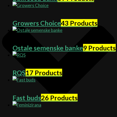
Growers Choice
43 Products
Ostale semenske banke
9 Products
RQS
17 Products
Fast buds
26 Products