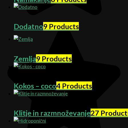
Dodatno
9 Products
Zemlja
9 Products
Kokos – coco
4 Products
Klitje in razmnoževanje
27 Product