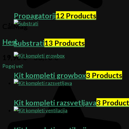
Propagatorji
12 Products
CalMag
Hesi
Substrati
13 Products
19,90
€
–
38,90
€
Pogej več
Kit kompleti growbox
3 Products
Kit kompleti razsvetljava
3 Product