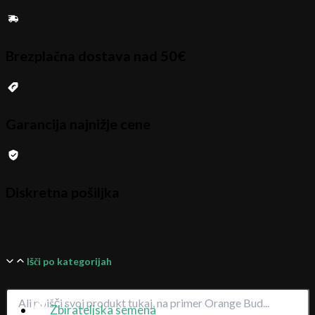
Brezplačna dostava nad 50€
Garancija najnižje cene
Diskretna pošiljka
Išči po kategorijah
Zbirateljska semena