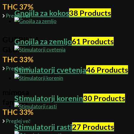
THC 37%
Gnojila za kokos
38 Products
Preglej več
GUERILLA
Gnojila za zemljo
61 Products
GLUE
THC 33%
Preglej več
Stimulatorji cvetenja
46 Products
mimosa
Stimulatorji korenin
30 Products
famosa
THC 33%
Preglej več
Stimulatorji rasti
27 Products