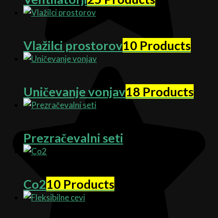
Vlažilci prostorov
10 Products
Uničevanje vonjav
18 Products
Prezračevalni seti
Co2
10 Products