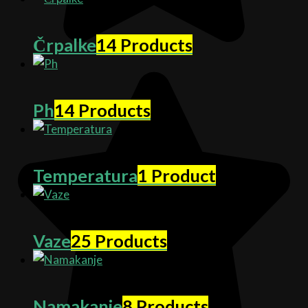
Črpalke
14 Products
Ph
14 Products
Temperatura
1 Product
Vaze
25 Products
Namakanje
8 Products