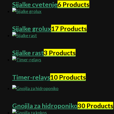
Sijalke cvetenje
6 Products
Sijalke grolux
17 Products
Sijalke rast
3 Products
Timer-relays
10 Products
Gnojila za hidroponiko
30 Products