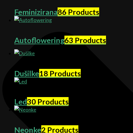
Feminizirana
86 Products
Autoflowering
63 Products
Dušilke
18 Products
Led
30 Products
Neonke
2 Products