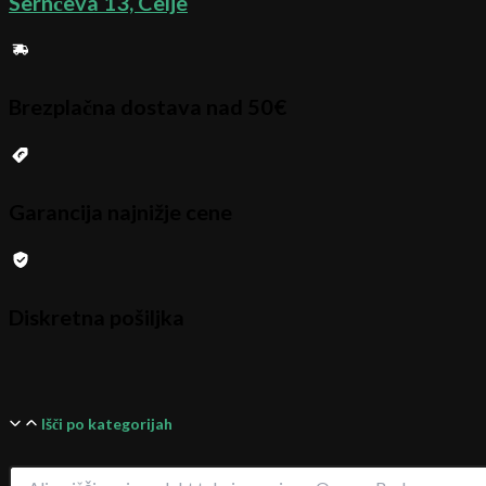
Sernčeva 13, Celje
Brezplačna dostava nad 50€
Garancija najnižje cene
Diskretna pošiljka
Išči po kategorijah