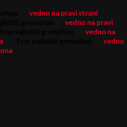
owshop
vedno na pravi strani
jljubši growshop
vedno na pravi
voj najljubši growshop
vedno na
a
Tvoj najljubši growshop
vedno
kona