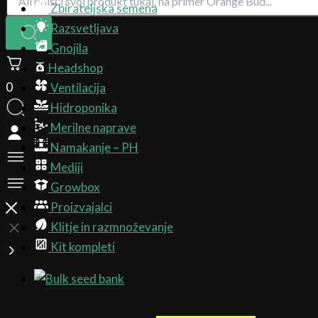
Zbirateljska semena
Razsvetljava
Gnojila
Headshop
0
Ventilacija
Hidroponika
Merilne naprave
Namakanje – PH
Mediji
Growbox
Proizvajalci
Klitje in razmnoževanje
Kit kompleti