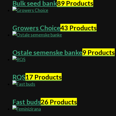
Bulk seed bank
89 Products
Growers Choice
43 Products
Ostale semenske banke
9 Products
RQS
17 Products
Fast buds
26 Products