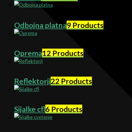
Odbojna platna
9 Products
Oprema
12 Products
Reflektorji
22 Products
Sijalke cfl
6 Products