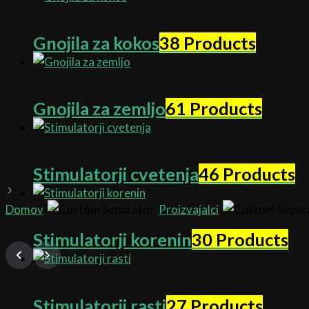
Gnojila za kokos
38 Products
Gnojila za zemljo
61 Products
Stimulatorji cvetenja
46 Products
Domov
Proizvajalci
Stimulatorji korenin
30 Products
Stimulatorji rasti
27 Products