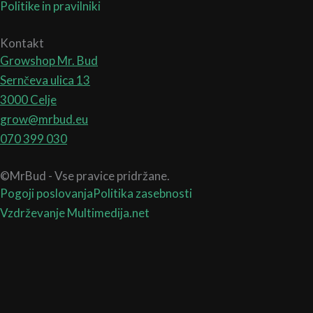
Politike in pravilniki
Kontakt
Growshop Mr. Bud
Sernčeva ulica 13
3000 Celje
grow@mrbud.eu
070 399 030
©MrBud - Vse pravice pridržane.
Pogoji poslovanja
Politika zasebnosti
Vzdrževanje Multimedija.net
Search
...