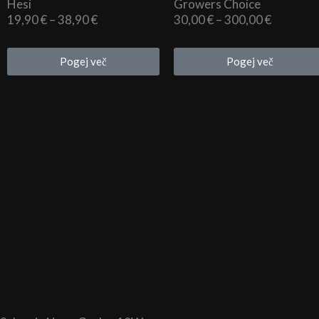
Hesi
Growers Choice
Cenovni
Cenovni
19,90
€
–
38,90
€
30,00
€
–
300,00
€
razpon:
razpon:
od
od
Pogej več
Pogej več
19,90 €
30,00 €
do
do
38,90 €
300,00 €