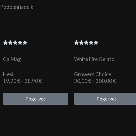
Podobni izdelki
CalMag
White Fire Gelato
Hesi
Growers Choice
Cenovni
Cenovni
19,90
€
–
38,90
€
30,00
€
–
300,00
€
razpon:
razpon:
od
od
Pogej več
Pogej več
19,90 €
30,00 €
do
do
38,90 €
300,00 €