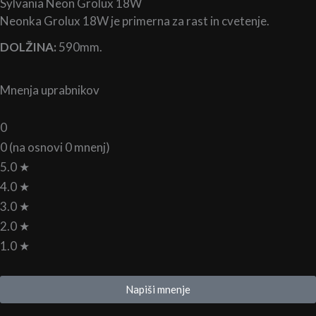
Sylvania Neon Grolux 18W
Neonka Grolux 18W je primerna za rast in cvetenje.
DOLŽINA:
590mm.
Mnenja uprabnikov
0
0 (na osnovi 0 mnenj)
5.0 ★
4.0 ★
3.0 ★
2.0 ★
1.0 ★
Napiši mnenje