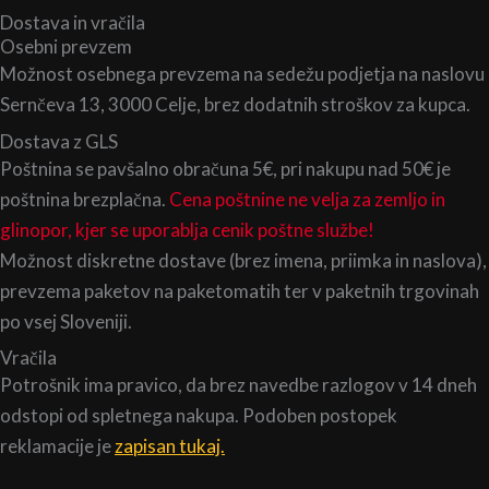
Dostava in vračila
Osebni prevzem
Možnost osebnega prevzema na sedežu podjetja na naslovu
Sernčeva 13, 3000 Celje, brez dodatnih stroškov za kupca.
Dostava z GLS
Poštnina se pavšalno obračuna 5€, pri nakupu nad 50€ je
poštnina brezplačna.
Cena poštnine ne velja za zemljo in
glinopor, kjer se uporablja cenik poštne službe!
Možnost diskretne dostave (brez imena, priimka in naslova),
prevzema paketov na paketomatih ter v paketnih trgovinah
po vsej Sloveniji.
Vračila
Potrošnik ima pravico, da brez navedbe razlogov v 14 dneh
odstopi od spletnega nakupa. Podoben postopek
reklamacije je
zapisan tukaj.