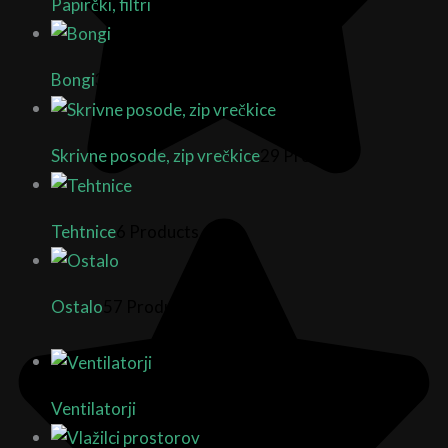
Papirčki, filtri
7 Products
Bongi
35 Products
Skrivne posode, zip vrečkice
29 Products
Tehtnice
6 Products
Ostalo
57 Products
Ventilatorji
25 Products