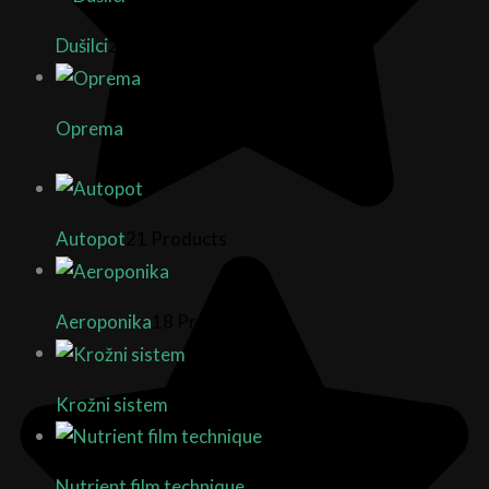
Dušilci
2 Products
Oprema
14 Products
Autopot
21 Products
Aeroponika
18 Products
Krožni sistem
10 Products
Nutrient film technique
3 Products