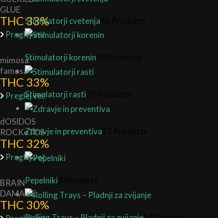
GLUE
THC 33%
Stimulatorji cvetenja
46 Products
Preglej več
Stimulatorji korenin
30 Products
mimosa
famosa
THC 33%
Stimulatorji rasti
27 Products
Preglej več
dOSIDOS
Zdravje in preventiva
27 Products
ROCKeTOS
THC 32%
Preglej več
Pepelniki
9 Products
BRAIN
DAMAGE
THC 30%
Rolling Trays – Pladnji za zvijanje
14 Products