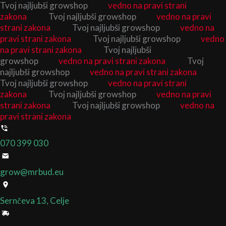
Izvirna
Izvirna
Trenutna
Trenutna
Cenovni
Cenovni
Cenovni
Cenovni
Cenovni
Cenovni
Search
Search
Tvoj najljubši growshop
Vaza
vedno na pravi strani
Skip
...
...
5cm
cena
cena
cena
cena
razpon:
razpon:
razpon:
razpon:
razpon:
razpon:
zakona
Tvoj najljubši growshop
vedno na pravi
to
okrogla
je
je
je:
je:
od
od
od
od
od
od
strani zakona
Tvoj najljubši growshop
vedno na
content
količina
bila:
bila:
14,80 €.
14,80 €.
19,90 €
30,90 €
19,90 €
30,90 €
30,00 €
30,00 €
pravi strani zakona
Tvoj najljubši growshop
vedno
32,90 €.
32,90 €.
do
do
do
do
do
do
na pravi strani zakona
Tvoj najljubši
38,90 €
49,90 €
38,90 €
49,90 €
300,00 €
300,00 €
growshop
vedno na pravi strani zakona
Tvoj
najljubši growshop
vedno na pravi strani zakona
Tvoj najljubši growshop
vedno na pravi strani
zakona
Tvoj najljubši growshop
vedno na pravi
strani zakona
Tvoj najljubši growshop
vedno na
pravi strani zakona
070 399 030
grow@mrbud.eu
Sernčeva 13, Celje