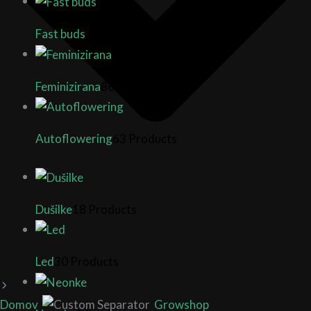
Fast buds
26 Products
Feminizirana
86 Products
Autoflowering
63 Products
Dušilke
18 Products
Led
30 Products
Domov
Growshop