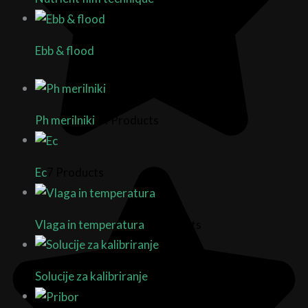
Ebb & flood
3 Products
Ph merilniki
14 Products
Ec
7 Products
Vlaga in temperatura
4 Products
Solucije za kalibriranje
13 Products