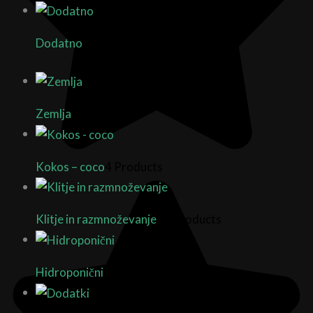
Dodatno
9 Products
Zemlja
9 Products
Kokos – coco
4 Products
Klitje in razmnoževanje
27 Products
Hidroponični
7 Products