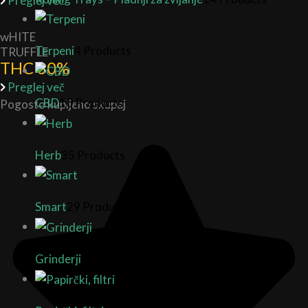
Preglej več
wHITE
Terpeni
4 Products
TRUFFLE
THC 30%
Preglej več
CBD
10 Products
Pogosto kupljeno skupaj
Herb
35 Products
Smart
29 Products
Grinderji
20 Products