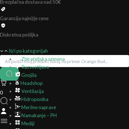
Brezplačna dostava nad 50€
Garancija najnižje cene
Diskretna pošiljka
Išči po kategorijah
Zbirateljska semena
Razsvetljava
Gnojila
Headshop
Ventilacija
0
Hidroponika
Merilne naprave
Namakanje – PH
Mediji