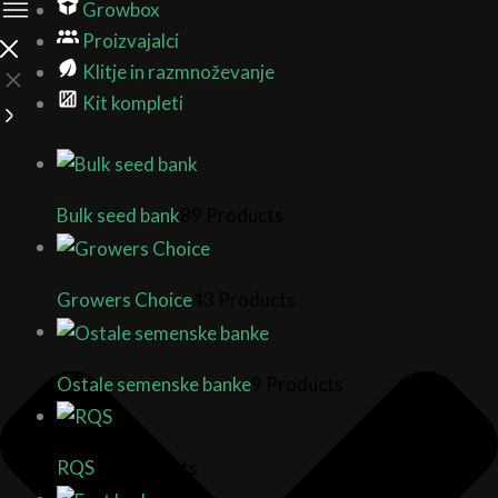
Growbox
Proizvajalci
Klitje in razmnoževanje
Kit kompleti
Bulk seed bank
89 Products
Growers Choice
43 Products
Ostale semenske banke
9 Products
RQS
17 Products