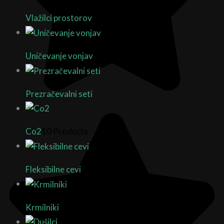
Vlažilci prostorov
10 Products
Uničevanje vonjav
18 Products
Prezračevalni seti
Co2
10 Products
Fleksibilne cevi
9 Products
Krmilniki
18 Products