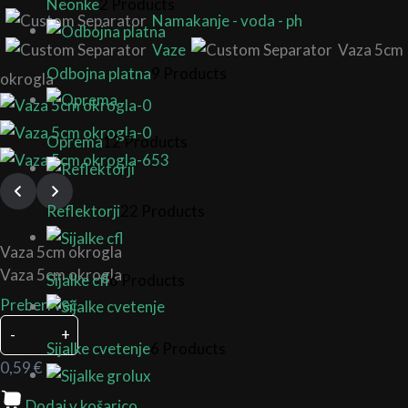
Neonke
2 Products
Namakanje - voda - ph
Vaze
Vaza 5cm
Odbojna platna
9 Products
okrogla
Oprema
12 Products
Reflektorji
22 Products
Vaza 5cm okrogla
Vaza 5cm okrogla
Sijalke cfl
6 Products
Preberi več
-
+
Sijalke cvetenje
6 Products
0,59
€
Dodaj v košarico