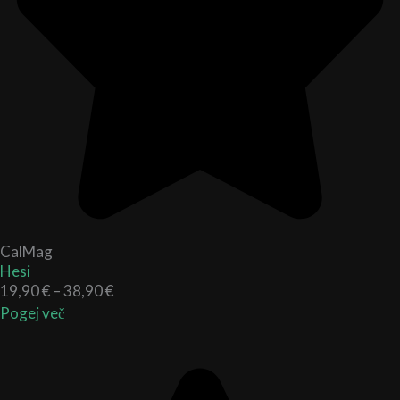
CalMag
Hesi
19,90
€
–
38,90
€
Pogej več