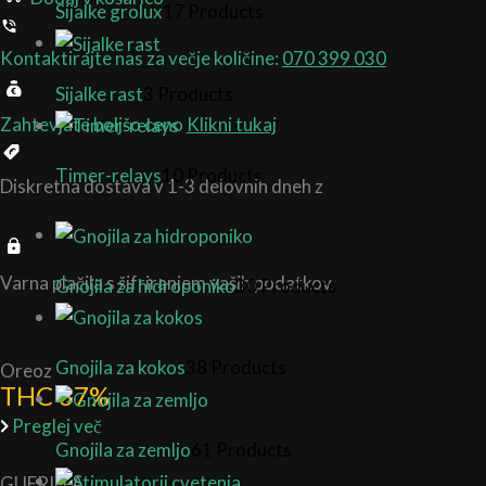
Sijalke grolux
17 Products
Kontaktirajte nas za večje količine:
070 399 030
Sijalke rast
3 Products
Zahtevjate boljšo ceno
Klikni tukaj
Timer-relays
10 Products
Diskretna dostava v 1-3 delovnih dneh z
Varna plačila s šifriranjem vaših podatkov.
Gnojila za hidroponiko
30 Products
Gnojila za kokos
38 Products
Oreoz
THC 37%
Preglej več
Gnojila za zemljo
61 Products
GUERILLA