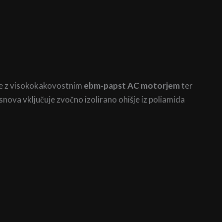
 je z visokokakovostnim
ebm-papst AC motorjem
ter
snova vključuje zvočno izolirano ohišje iz poliamida