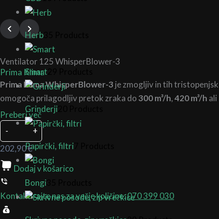
Herb
35 Products
Ventilator 125 WhisperBlower-3
Smart
29 Products
Prima Klima
Prima Klima WhisperBlower-3
je zmogljiv in tih tristopenj
omogoča prilagodljiv pretok zraka do
300 m³/h
,
420 m³/h
ali
Grinderji
20 Products
Preberi več
-
+
Papirčki, filtri
7 Products
202,90
€
Dodaj v košarico
Bongi
35 Products
Kontaktirajte nas za večje količine:
070 399 030