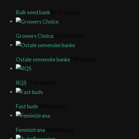
Bulk seed bank
89 Products
Growers Choice
43 Products
Ostale semenske banke
9 Products
RQS
17 Products
Fast buds
26 Products
Feminizirana
86 Products