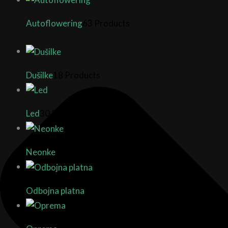
Autoflowering
63 Products
Dušilke
18 Products
Led
30 Products
Neonke
2 Products
Odbojna platna
9 Products