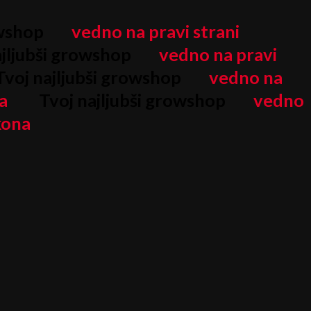
owshop
vedno na pravi strani
jljubši growshop
vedno na pravi
voj najljubši growshop
vedno na
a
Tvoj najljubši growshop
vedno
kona