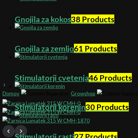
Gnojila za kokos
38 Products
Gnojila za zemljo
61 Products
Stimulatorji cvetenja
46 Products
Domov
Growshop
Stimulatorji korenin
30 Products
Stimulatorji rasti
27 Products