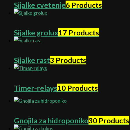
Sijalke cvetenje
6 Products
Sijalke grolux
17 Products
Sijalke rast
3 Products
Timer-relays
10 Products
Gnojila za hidroponiko
30 Products