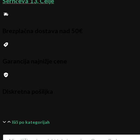
Sernčeva 13, Celje
Brezplačna dostava nad 50€
Garancija najnižje cene
Diskretna pošiljka
Išči po kategorijah