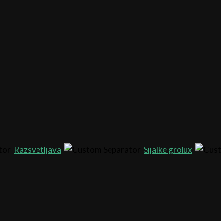
Razsvetljava
Sijalke grolux