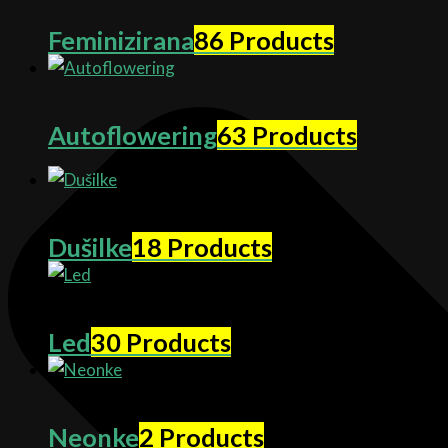
Feminizirana
86 Products
Autoflowering
63 Products
Dušilke
18 Products
Led
30 Products
Neonke
2 Products