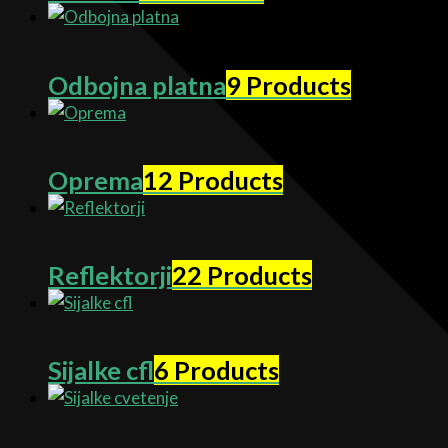
Odbojna platna
9 Products
Oprema
12 Products
Reflektorji
22 Products
Sijalke cfl
6 Products