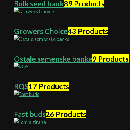
Bulk seed bank
89 Products
Growers Choice
43 Products
Ostale semenske banke
9 Products
RQS
17 Products
Fast buds
26 Products