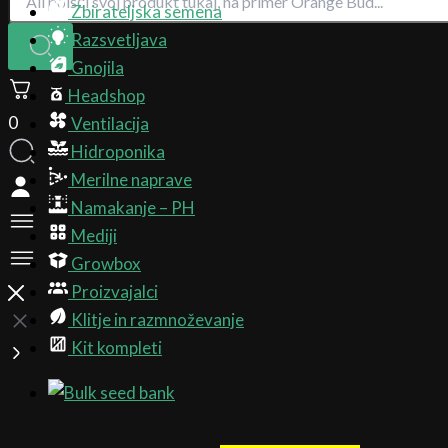
Zbirateljska semena
Razsvetljava
Gnojila
Headshop
0
Ventilacija
Hidroponika
Merilne naprave
Namakanje – PH
Mediji
Growbox
Proizvajalci
Klitje in razmnoževanje
Kit kompleti