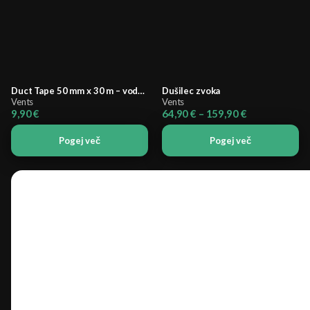
Duct Tape 50 mm x 30 m – vodoodporen lepilni trak
Dušilec zvoka
Vents
Vents
Cenovni
9,90
€
64,90
€
–
159,90
€
razpon:
od
Pogej več
Pogej več
64,90 €
do
159,90 €