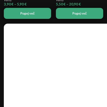
Cenovni
Cenovni
3,90
€
–
5,90
€
5,50
€
–
20,90
€
razpon:
razpon:
od
od
Pogej več
Pogej več
3,90 €
5,50 €
do
do
5,90 €
20,90 €