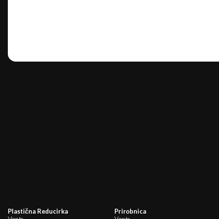
Plastična Reducirka
Prirobnica
Vents
Vents