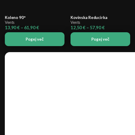
Koleno 90°
Kovinska Reducirka
Vents
Vents
Cenovni
Cenovni
13,90
€
–
61,90
€
12,50
€
–
57,90
€
razpon:
razpon:
od
od
Pogej več
Pogej več
13,90 €
12,50 €
do
do
61,90 €
57,90 €