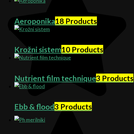
Aeroponika
18 Products
Krožni sistem
10 Products
Nutrient film technique
3 Products
Ebb & flood
3 Products