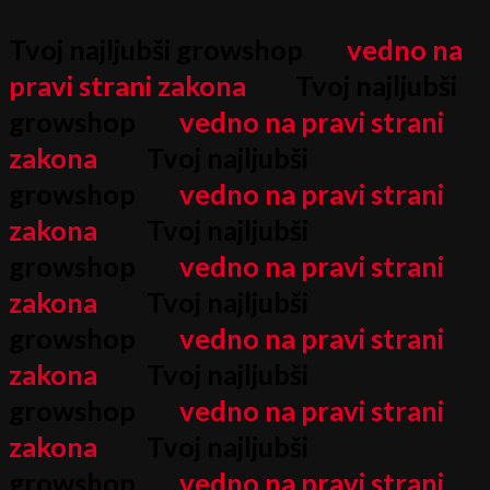
Search
Search
Plastična
Izvirna
Izvirna
Trenutna
Trenutna
Cenovni
Cenovni
Cenovni
Cenovni
Cenovni
Cenovni
Skip
...
...
Reducirka
to
Tvoj najljubši growshop
vedno na
cena
cena
cena
cena
razpon:
razpon:
razpon:
razpon:
razpon:
razpon:
količina
content
pravi strani zakona
Tvoj najljubši
je
je
je:
je:
od
od
od
od
od
od
growshop
vedno na pravi strani
bila:
bila:
14,80 €.
14,80 €.
19,90 €
30,90 €
19,90 €
30,90 €
30,00 €
30,00 €
zakona
Tvoj najljubši
32,90 €.
32,90 €.
do
do
do
do
do
do
growshop
vedno na pravi strani
38,90 €
49,90 €
38,90 €
49,90 €
300,00 €
300,00 €
zakona
Tvoj najljubši
growshop
vedno na pravi strani
zakona
Tvoj najljubši
growshop
vedno na pravi strani
zakona
Tvoj najljubši
growshop
vedno na pravi strani
zakona
Tvoj najljubši
growshop
vedno na pravi strani