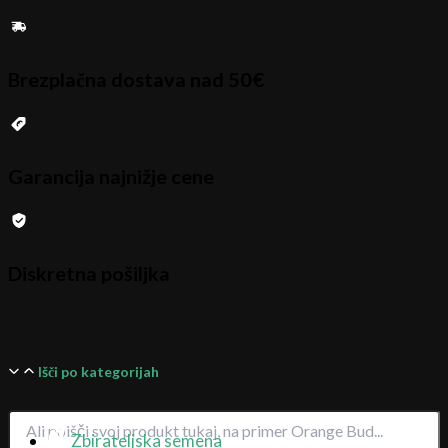
Brezplačna dostava nad 50€
Garancija najnižje cene
Diskretna pošiljka
Išči po kategorijah
Zbirateljska semena