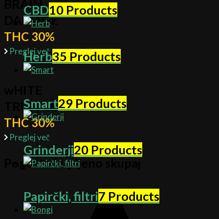
BRAIN
CBD
10 Products
DAMAGE
THC 30%
Preglej več
Herb
35 Products
wHITE
Smart
29 Products
TRUFFLE
THC 30%
Preglej več
Grinderji
20 Products
Pogosto kupljeno skupaj
Papirčki, filtri
7 Products