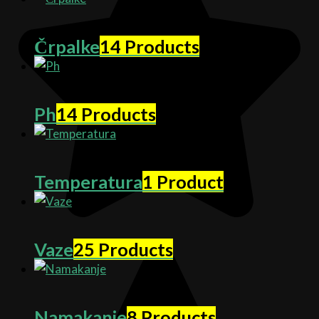
Črpalke
14 Products
Ph
14 Products
Temperatura
1 Product
Vaze
25 Products
Namakanje
8 Products