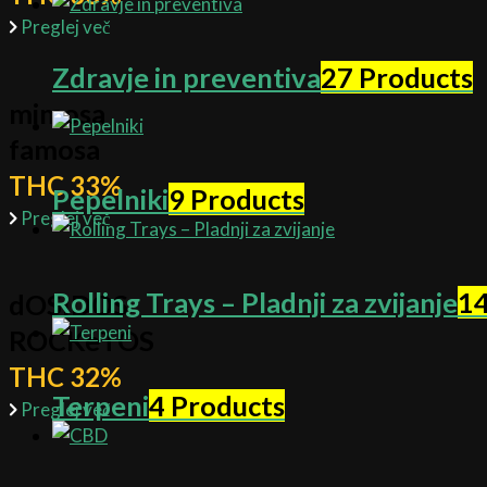
Preglej več
Zdravje in preventiva
27 Products
mimosa
famosa
THC 33%
Pepelniki
9 Products
Preglej več
Rolling Trays – Pladnji za zvijanje
14
dOSIDOS
ROCKeTOS
THC 32%
Terpeni
4 Products
Preglej več