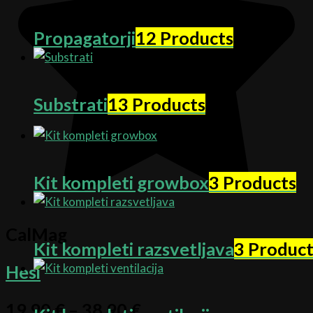
Propagatorji
12 Products
Substrati
13 Products
Kit kompleti growbox
3 Products
CalMag
Kit kompleti razsvetljava
3 Product
Hesi
19,90
€
–
38,90
€