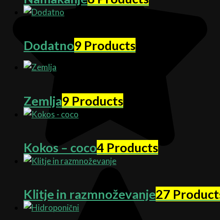
Dodatno
9 Products
Zemlja
9 Products
Kokos – coco
4 Products
Klitje in razmnoževanje
27 Product