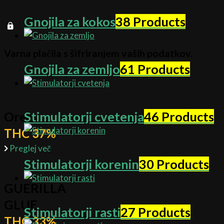
Gnojila za kokos
38 Products
Varna plačila s šifriranjem vaših podatkov.
Gnojila za zemljo
61 Products
Oreoz
Stimulatorji cvetenja
46 Products
THC 37%
Preglej več
Stimulatorji korenin
30 Products
GUERILLA
GLUE
Stimulatorji rasti
27 Products
THC 33%