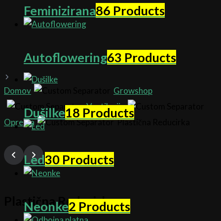
Feminizirana
86 Products
Autoflowering
63 Products
Domov
Growshop
Ventilacija
Dušilke
18 Products
Oprema
Plastična Reducirka
Led
30 Products
Plastična Reducirka
Neonke
2 Products