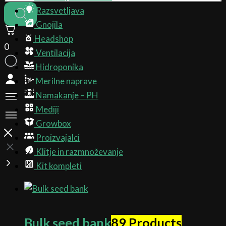
Razsvetljava
Gnojila
Headshop
0
Ventilacija
Hidroponika
Merilne naprave
Namakanje – PH
Mediji
Growbox
Proizvajalci
Klitje in razmnoževanje
Kit kompleti
Bulk seed bank
89 Products