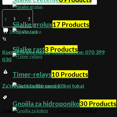
-
+
Sijalke grolux
17 Products
Dodaj v košarico
Sijalke rast
3 Products
Kontaktirajte nas za večje količine:
070 399
030
Timer-relays
10 Products
Zahtevjate boljšo ceno
Klikni tukaj
Gnojila za hidroponiko
30 Products
Diskretna dostava v 1-3 delovnih dneh z