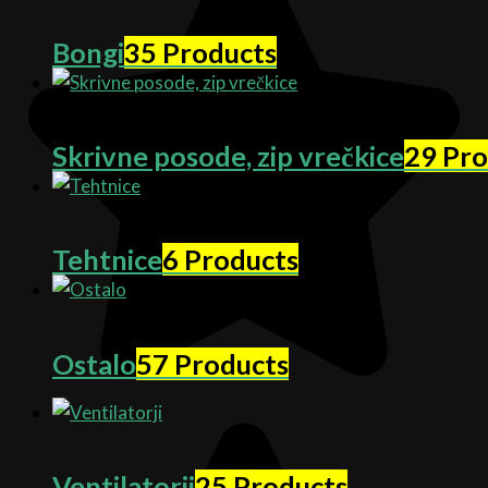
Bongi
35 Products
Skrivne posode, zip vrečkice
29 Pro
Tehtnice
6 Products
Ostalo
57 Products
Ventilatorji
25 Products