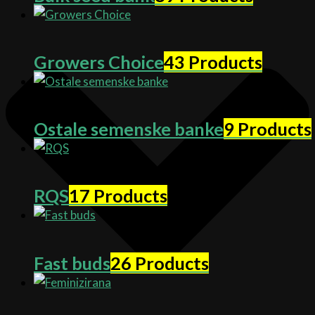
Growers Choice
43 Products
Ostale semenske banke
9 Products
RQS
17 Products
Fast buds
26 Products