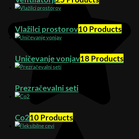
Vlažilci prostorov
10 Products
Uničevanje vonjav
18 Products
Prezračevalni seti
Co2
10 Products